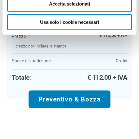
Accetta selezionati
Penna a sfera touch Nisha
Colore:
white
Quantità:
100
Usa solo i cookie necessari
Tempi di consegna:
10 gg lavorativi
€
112,00
+ IVA
Prezzo
:
*
*
Il prezzo non include la stampa
Spese di spedizione:
Gratis
Totale:
€
112.00
+ IVA
Preventivo & Bozza