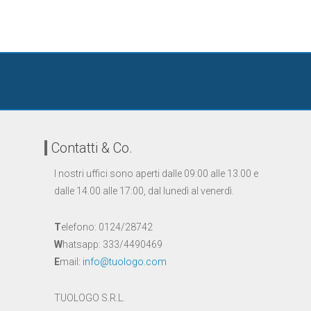
Contatti & Co.
I nostri uffici sono aperti dalle 09:00 alle 13.00 e
dalle 14.00 alle 17:00, dal lunedì al venerdì.
T
elefono: 0124/28742
W
hatsapp: 333/4490469
E
mail:
info@tuologo.com
TUOLOGO S.R.L.