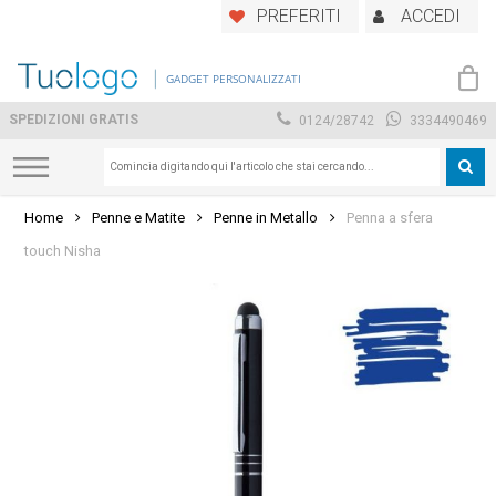
Skip
PREFERITI
ACCEDI
to
main
GADGET PERSONALIZZATI
content
SPEDIZIONI GRATIS
0124/28742
3334490469
Home
Penne e Matite
Penne in Metallo
Penna a sfera
touch Nisha