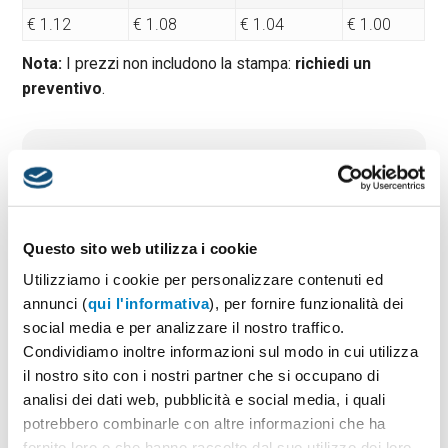
€ 1.12
€ 1.08
€ 1.04
€ 1.00
Nota:
I prezzi non includono la stampa:
richiedi un
preventivo
.
Quantità minima:
100
Tempi di consegna standard:
10 gg lavorativi
Materiale:
Alluminio
Taglie:
Tampografia (max 4 col), Incisione Laser.
Questo sito web utilizza i cookie
Utilizziamo i cookie per personalizzare contenuti ed
annunci (
qui l'informativa
), per fornire funzionalità dei
PREVENTIVO & BOZZA GRATUITA
social media e per analizzare il nostro traffico.
Condividiamo inoltre informazioni sul modo in cui utilizza
Potrai indicare successivamente la suddivisione per
taglie e colore
il nostro sito con i nostri partner che si occupano di
analisi dei dati web, pubblicità e social media, i quali
Seleziona il colore:
1
potrebbero combinarle con altre informazioni che ha
fornito loro o che hanno raccolto dal suo utilizzo dei loro