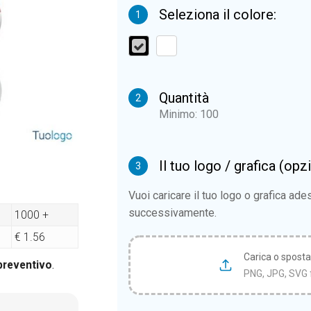
Seleziona il colore:
1
Quantità
2
Minimo: 100
Il tuo logo / grafica (opz
3
Vuoi caricare il tuo logo o grafica ad
successivamente.
1000 +
€ 1.56
Carica o sposta i
 preventivo
.
PNG, JPG, SVG 