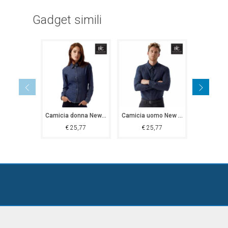
Gadget simili
Camicia donna New Forest
Camicia uomo New Forest
€
25,77
€
25,77
€
1