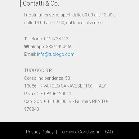
Contatti & Co.
I nostri uffici sono aperti dalle 09:00 alle 13.00 e
dalle 14.00 alle 17:00, dal lunedì al venerdì.
T
elefono: 0124/28742
W
hatsapp: 333/4490469
E
mail:
info@tuologo.com
TUOLOGO S.R.L.
Corso Indipendenza, 53
10086 - RIVAROLO CANAVESE (TO) - ITALY
P.iva / C.F. 08406420011
Cap. Soc. € 11.000,00 i.v. - Numero REA TO-
970840
Privacy Policy
|
Termini e Condizioni
|
FAQ