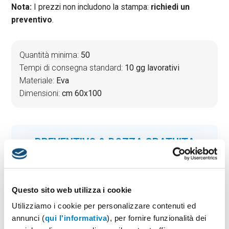
Nota:
I prezzi non includono la stampa:
richiedi un
preventivo
.
Quantità minima:
50
Tempi di consegna standard:
10 gg lavorativi
Materiale:
Eva
Dimensioni:
cm 60x100
PREVENTIVO & BOZZA GRATUITA
Potrai indicare successivamente la suddivisione per
taglie e colore
Seleziona il colore:
1
Questo sito web utilizza i cookie
Utilizziamo i cookie per personalizzare contenuti ed
annunci (
qui l'informativa
), per fornire funzionalità dei