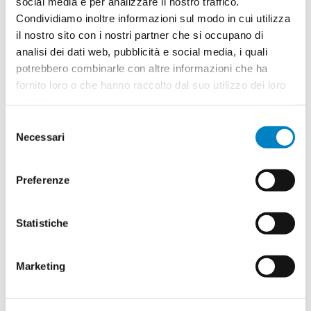
social media e per analizzare il nostro traffico.
Condividiamo inoltre informazioni sul modo in cui utilizza
Quantità
2
il nostro sito con i nostri partner che si occupano di
Minimo: 50
analisi dei dati web, pubblicità e social media, i quali
potrebbero combinarle con altre informazioni che ha
fornito loro o che hanno raccolto dal suo utilizzo dei loro
Il tuo logo / grafica (opzionale)
3
servizi.
Selezione
Vuoi caricare il tuo logo o grafica adesso? Potrai
Necessari
del
comunque farlo successivamente.
consenso
Preferenze
Carica o sposta il tuo file qui
PNG, JPG, SVG fino a 10MB
Statistiche
Riepilogo ordine:
4
Marketing
Porta abiti Westlake