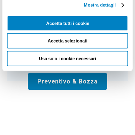
Colore:
black
Quantità:
50
Mostra dettagli
Tempi di consegna:
10 gg lavorativi
€
166,50
+ IVA
Prezzo
:
*
Accetta tutti i cookie
*
Il prezzo non include la stampa
Accetta selezionati
Spese di spedizione:
Gratis
Usa solo i cookie necessari
Totale:
€
166.50
+ IVA
Preventivo & Bozza