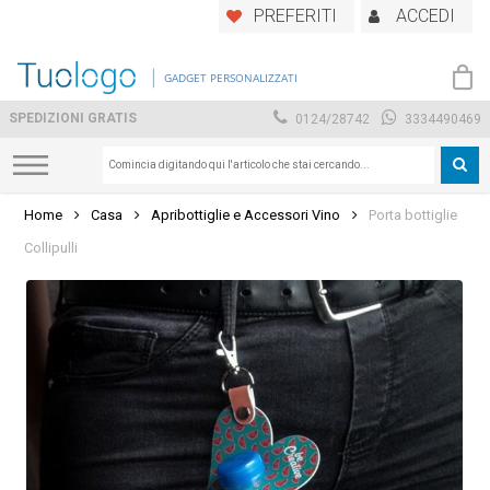
Skip
PREFERITI
ACCEDI
to
main
GADGET PERSONALIZZATI
content
SPEDIZIONI GRATIS
0124/28742
3334490469
Home
Casa
Apribottiglie e Accessori Vino
Porta bottiglie
Collipulli