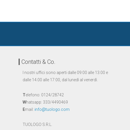
Contatti & Co.
I nostri uffici sono aperti dalle 09:00 alle 13.00 e
dalle 14.00 alle 17:00, dal lunedì al venerdì.
T
elefono: 0124/28742
W
hatsapp: 333/4490469
E
mail:
info@tuologo.com
TUOLOGO S.R.L.