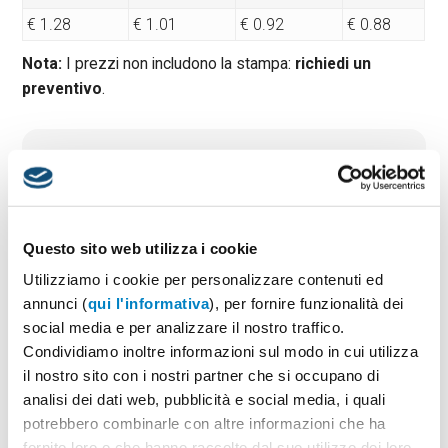
€ 1.28
€ 1.01
€ 0.92
€ 0.88
Nota:
I prezzi non includono la stampa:
richiedi un
preventivo
.
Quantità minima:
100
Tempi di consegna standard:
10 gg lavorativi
Materiale:
Plastica
Dimensioni:
cm 5,8x13,3
Questo sito web utilizza i cookie
Utilizziamo i cookie per personalizzare contenuti ed
annunci (
qui l'informativa
), per fornire funzionalità dei
PREVENTIVO & BOZZA GRATUITA
social media e per analizzare il nostro traffico.
Condividiamo inoltre informazioni sul modo in cui utilizza
Potrai indicare successivamente la suddivisione per
taglie e colore
il nostro sito con i nostri partner che si occupano di
analisi dei dati web, pubblicità e social media, i quali
Seleziona il colore:
1
potrebbero combinarle con altre informazioni che ha
fornito loro o che hanno raccolto dal suo utilizzo dei loro