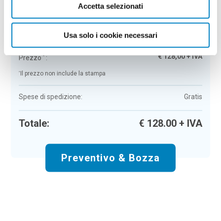
Accetta selezionati
Porta bottiglie Collipulli
Colore:
fantasia a
Quantità:
100
Usa solo i cookie necessari
Tempi di consegna:
10 gg lavorativi
€
128,00
+ IVA
Prezzo
:
*
*
Il prezzo non include la stampa
Spese di spedizione:
Gratis
Totale:
€
128.00
+ IVA
Preventivo & Bozza