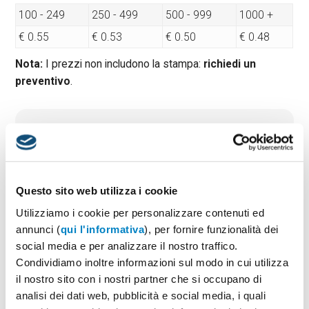
100 - 249
250 - 499
500 - 999
1000 +
€ 0.55
€ 0.53
€ 0.50
€ 0.48
Nota:
I prezzi non includono la stampa:
richiedi un
preventivo
.
Quantità minima:
100
Tempi di consegna standard:
6/8 gg lavorativi
Materiale:
Similpelle
Dimensioni:
cm 8x4,2
Questo sito web utilizza i cookie
Utilizziamo i cookie per personalizzare contenuti ed
annunci (
qui l'informativa
), per fornire funzionalità dei
PREVENTIVO & BOZZA GRATUITA
social media e per analizzare il nostro traffico.
Condividiamo inoltre informazioni sul modo in cui utilizza
Potrai indicare successivamente la suddivisione per
taglie e colore
il nostro sito con i nostri partner che si occupano di
analisi dei dati web, pubblicità e social media, i quali