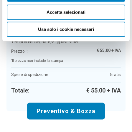
Riepilogo ordine:
4
Accetta selezionati
Portachiavi in metallo con inserto in pelle
Leona
Usa solo i cookie necessari
Colore:
marrone
Quantità:
100
Tempi di consegna:
6/8 gg lavorativi
€
55,00
+ IVA
Prezzo
:
*
*
Il prezzo non include la stampa
Spese di spedizione:
Gratis
Totale:
€
55.00
+ IVA
Preventivo & Bozza