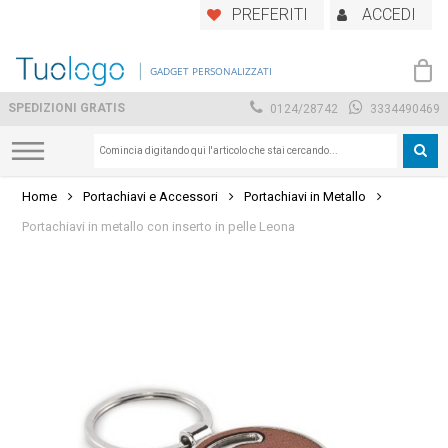
Skip
PREFERITI
ACCEDI
to
main
GADGET PERSONALIZZATI
content
SPEDIZIONI GRATIS
0124/28742
3334490469
Home
Portachiavi e Accessori
Portachiavi in Metallo
Portachiavi in metallo con inserto in pelle Leona