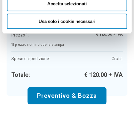
Accetta selezionati
Portachiavi in metallo Pantin
Colore:
neutro
Quantità:
100
Usa solo i cookie necessari
Tempi di consegna:
10 gg lavorativi
€
120,00
+ IVA
Prezzo
:
*
*
Il prezzo non include la stampa
Spese di spedizione:
Gratis
Totale:
€
120.00
+ IVA
Preventivo & Bozza