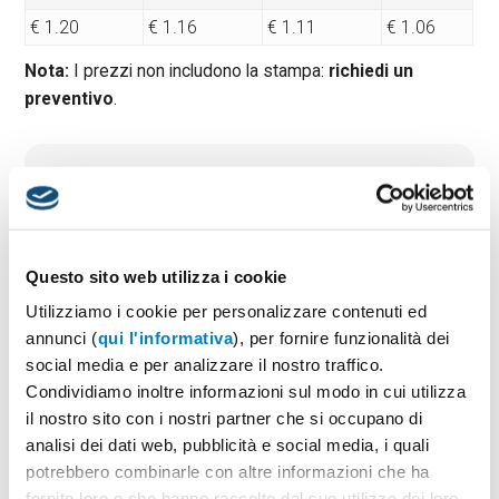
€ 1.20
€ 1.16
€ 1.11
€ 1.06
Nota:
I prezzi non includono la stampa:
richiedi un
preventivo
.
Quantità minima:
100
Tempi di consegna standard:
10 gg lavorativi
Materiale:
Metallo
Dimensioni:
Dimensioni: cm 2,8x6,5x0,6
Questo sito web utilizza i cookie
Utilizziamo i cookie per personalizzare contenuti ed
annunci (
qui l'informativa
), per fornire funzionalità dei
PREVENTIVO & BOZZA GRATUITA
social media e per analizzare il nostro traffico.
Condividiamo inoltre informazioni sul modo in cui utilizza
Potrai indicare successivamente la suddivisione per
taglie e colore
il nostro sito con i nostri partner che si occupano di
analisi dei dati web, pubblicità e social media, i quali
Seleziona il colore:
1
potrebbero combinarle con altre informazioni che ha
fornito loro o che hanno raccolto dal suo utilizzo dei loro