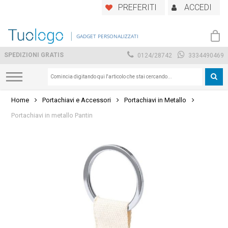
Skip
PREFERITI
ACCEDI
to
main
GADGET PERSONALIZZATI
content
SPEDIZIONI GRATIS
0124/28742
3334490469
Home
Portachiavi e Accessori
Portachiavi in Metallo
Portachiavi in metallo Pantin