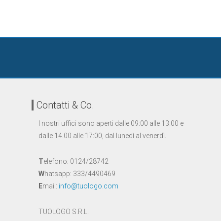
Contatti & Co.
I nostri uffici sono aperti dalle 09:00 alle 13.00 e
dalle 14.00 alle 17:00, dal lunedì al venerdì.
T
elefono: 0124/28742
W
hatsapp: 333/4490469
E
mail:
info@tuologo.com
TUOLOGO S.R.L.