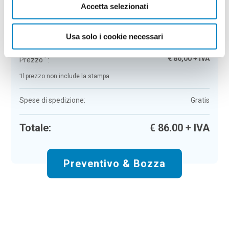
Accetta selezionati
Portatovagliolo Pikra
Colore:
neutro
Quantità:
100
Usa solo i cookie necessari
Tempi di consegna:
10 gg lavorativi
€
86,00
+ IVA
Prezzo
:
*
*
Il prezzo non include la stampa
Spese di spedizione:
Gratis
Totale:
€
86.00
+ IVA
Preventivo & Bozza