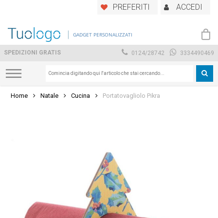
Skip
PREFERITI
ACCEDI
to
main
GADGET PERSONALIZZATI
content
SPEDIZIONI GRATIS
0124/28742
3334490469
Home
Natale
Cucina
Portatovagliolo Pikra