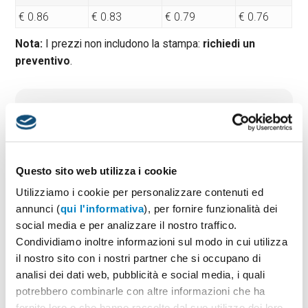
€ 0.86
€ 0.83
€ 0.79
€ 0.76
Nota:
I prezzi non includono la stampa:
richiedi un
preventivo
.
Quantità minima:
100
Tempi di consegna standard:
10 gg lavorativi
Materiale:
Legno
Dimensioni:
cm. 6x11x3
Questo sito web utilizza i cookie
Utilizziamo i cookie per personalizzare contenuti ed
annunci (
qui l'informativa
), per fornire funzionalità dei
PREVENTIVO & BOZZA GRATUITA
social media e per analizzare il nostro traffico.
Condividiamo inoltre informazioni sul modo in cui utilizza
Potrai indicare successivamente la suddivisione per
taglie e colore
il nostro sito con i nostri partner che si occupano di
analisi dei dati web, pubblicità e social media, i quali
Seleziona il colore:
1
potrebbero combinarle con altre informazioni che ha
fornito loro o che hanno raccolto dal suo utilizzo dei loro