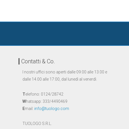
Contatti & Co.
I nostri uffici sono aperti dalle 09:00 alle 13.00 e
dalle 14.00 alle 17:00, dal lunedì al venerdì.
T
elefono: 0124/28742
W
hatsapp: 333/4490469
E
mail:
info@tuologo.com
TUOLOGO S.R.L.