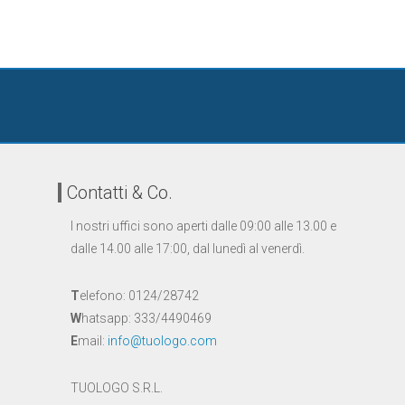
Contatti & Co.
I nostri uffici sono aperti dalle 09:00 alle 13.00 e
dalle 14.00 alle 17:00, dal lunedì al venerdì.
T
elefono: 0124/28742
W
hatsapp: 333/4490469
E
mail:
info@tuologo.com
TUOLOGO S.R.L.