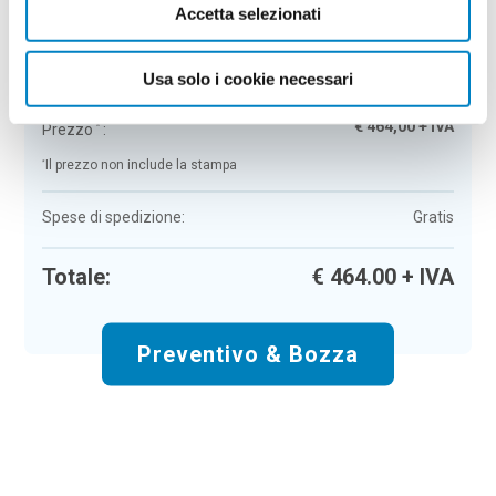
Accetta selezionati
Powerbank Lukk
Colore:
nero
Quantità:
50
Usa solo i cookie necessari
Tempi di consegna:
10 gg lavorativi
€
464,00
+ IVA
Prezzo
:
*
*
Il prezzo non include la stampa
Spese di spedizione:
Gratis
Totale:
€
464.00
+ IVA
Preventivo & Bozza