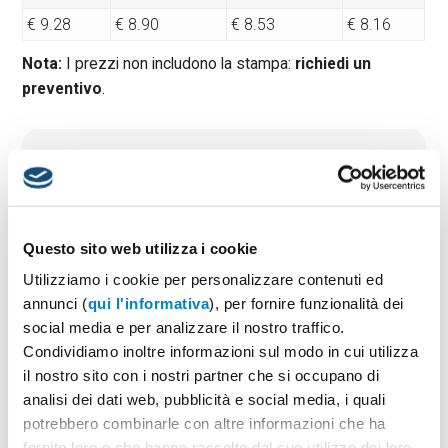
€ 9.28
€ 8.90
€ 8.53
€ 8.16
Nota:
I prezzi non includono la stampa:
richiedi un
preventivo
.
Quantità minima:
50
Tempi di consegna standard:
10 gg lavorativi
Materiale:
Alluminio
Dimensioni:
cm 9,5X2,1X2,1
Questo sito web utilizza i cookie
Utilizziamo i cookie per personalizzare contenuti ed
annunci (
qui l'informativa
), per fornire funzionalità dei
PREVENTIVO & BOZZA GRATUITA
social media e per analizzare il nostro traffico.
Condividiamo inoltre informazioni sul modo in cui utilizza
Potrai indicare successivamente la suddivisione per
taglie e colore
il nostro sito con i nostri partner che si occupano di
analisi dei dati web, pubblicità e social media, i quali
Seleziona il colore:
1
potrebbero combinarle con altre informazioni che ha
fornito loro o che hanno raccolto dal suo utilizzo dei loro