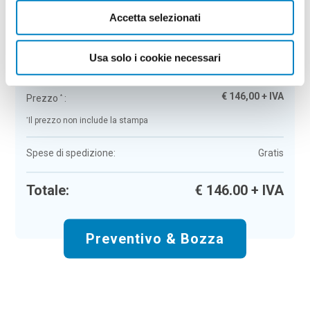
Accetta selezionati
Quaderno formato A5 in pelle Soso
Colore:
white
Quantità:
50
Usa solo i cookie necessari
Tempi di consegna:
10 gg lavorativi
€
146,00
+ IVA
Prezzo
:
*
*
Il prezzo non include la stampa
Spese di spedizione:
Gratis
Totale:
€
146.00
+ IVA
Preventivo & Bozza