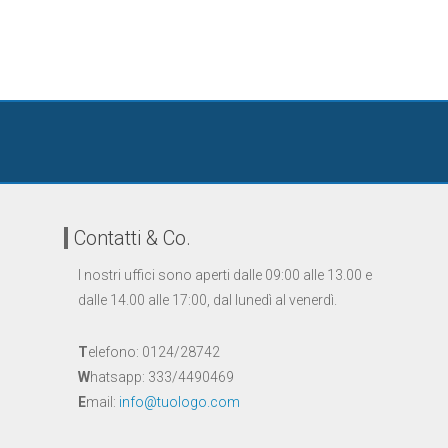
Contatti & Co.
I nostri uffici sono aperti dalle 09:00 alle 13.00 e
dalle 14.00 alle 17:00, dal lunedì al venerdì.
T
elefono: 0124/28742
W
hatsapp: 333/4490469
E
mail:
info@tuologo.com