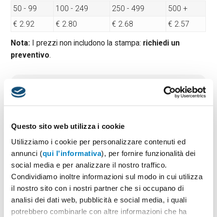
50 - 99
100 - 249
250 - 499
500 +
€ 2.92
€ 2.80
€ 2.68
€ 2.57
Nota:
I prezzi non includono la stampa:
richiedi un
preventivo
.
Quantità minima:
50
Tempi di consegna standard:
10 gg lavorativi
Materiale:
Pelle riciclata
Dimensioni:
diam cm 14,1×20,6×1
Questo sito web utilizza i cookie
Utilizziamo i cookie per personalizzare contenuti ed
annunci (
qui l'informativa
), per fornire funzionalità dei
social media e per analizzare il nostro traffico.
PREVENTIVO & BOZZA GRATUITA
Condividiamo inoltre informazioni sul modo in cui utilizza
Potrai indicare successivamente la suddivisione per
il nostro sito con i nostri partner che si occupano di
taglie e colore
analisi dei dati web, pubblicità e social media, i quali
potrebbero combinarle con altre informazioni che ha
Seleziona il colore:
1