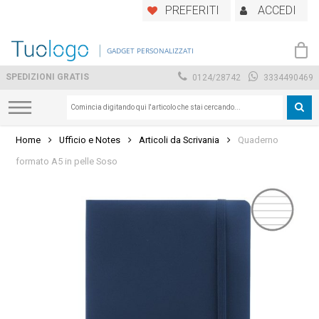
Skip
PREFERITI
ACCEDI
to
main
GADGET PERSONALIZZATI
content
SPEDIZIONI GRATIS
0124/28742
3334490469
Home
Ufficio e Notes
Articoli da Scrivania
Quaderno
formato A5 in pelle Soso