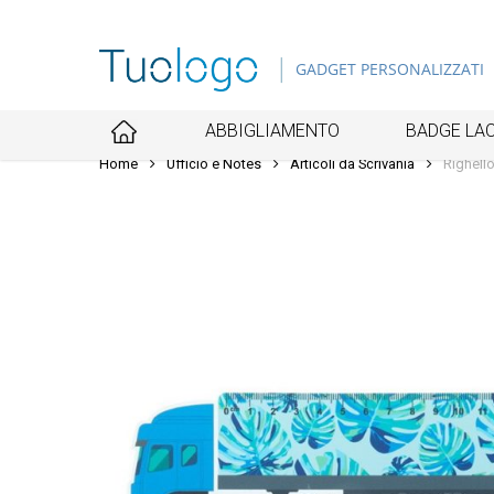
Skip
to
GADGET PERSONALIZZATI
main
content
ABBIGLIAMENTO
BADGE LAC
Home
Ufficio e Notes
Articoli da Scrivania
Righell