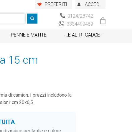
PREFERITI
ACCEDI
0124/28742
3334490469
PENNE E MATITE
...E ALTRI GADGET
ica 15 cm
rma di camion. I prezzi includono la
sioni: cm 20x6,5.
TUITA
ddivisione per taglie e colore