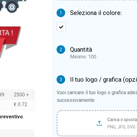
Seleziona il colore:
1
Quantità
2
Minimo: 100
Il tuo logo / grafica (opz
3
Vuoi caricare il tuo logo o grafica ad
99
2500 +
successivamente.
€ 0.72
 preventivo
.
Carica o sposta i
PNG, JPG, SVG 