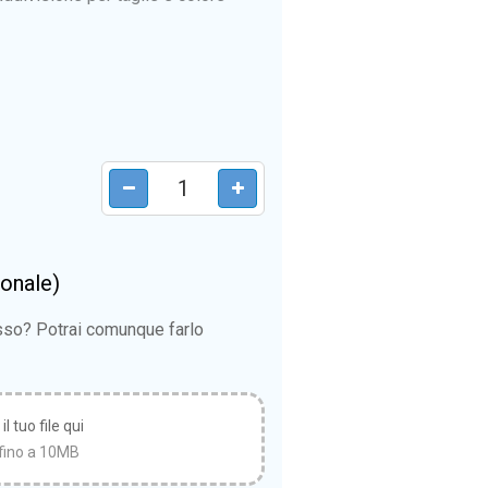
ionale)
esso? Potrai comunque farlo
l tuo file qui
fino a 10MB