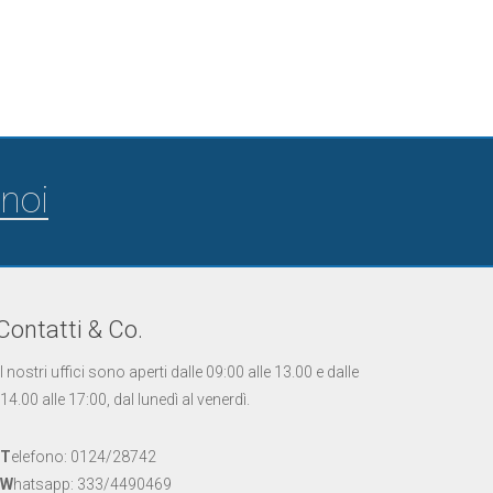
noi
Contatti & Co.
I nostri uffici sono aperti dalle 09:00 alle 13.00 e dalle
14.00 alle 17:00, dal lunedì al venerdì.
T
elefono: 0124/28742
W
hatsapp: 333/4490469