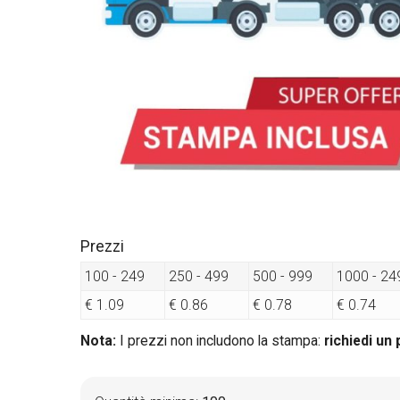
Prezzi
100 - 249
250 - 499
500 - 999
1000 - 24
€ 1.09
€ 0.86
€ 0.78
€ 0.74
Nota:
I prezzi non includono la stampa:
richiedi un