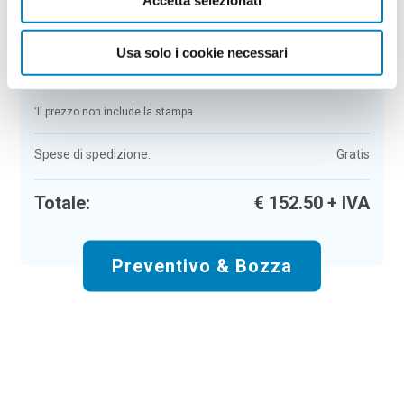
Colore:
neutro
Quantità:
50
Usa solo i cookie necessari
Tempi di consegna:
10 gg lavorativi
€
152,50
+ IVA
Prezzo
:
*
*
Il prezzo non include la stampa
Spese di spedizione:
Gratis
Totale:
€
152.50
+ IVA
Preventivo & Bozza