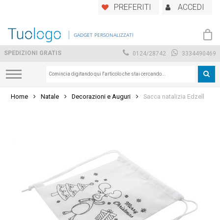
Skip
PREFERITI
ACCEDI
to
main
GADGET PERSONALIZZATI
content
SPEDIZIONI GRATIS
0124/28742
3334490469
Home
Natale
Decorazioni e Auguri
Sacca natalizia Edzell