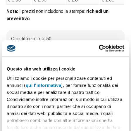
Nota:
I prezzi non includono la stampa:
richiedi un
preventivo
.
Quantità minima:
50
Tempi di consegna standard:
10 gg lavorativi
Materiale:
TNT
Dimensioni:
cm. 25x30
Questo sito web utilizza i cookie
Utilizziamo i cookie per personalizzare contenuti ed
annunci (
qui l'informativa
), per fornire funzionalità dei
PREVENTIVO & BOZZA GRATUITA
social media e per analizzare il nostro traffico.
Potrai indicare successivamente la suddivisione per
Condividiamo inoltre informazioni sul modo in cui utilizza
taglie e colore
il nostro sito con i nostri partner che si occupano di
analisi dei dati web, pubblicità e social media, i quali
Seleziona il colore:
1
potrebbero combinarle con altre informazioni che ha
fornito loro o che hanno raccolto dal suo utilizzo dei loro