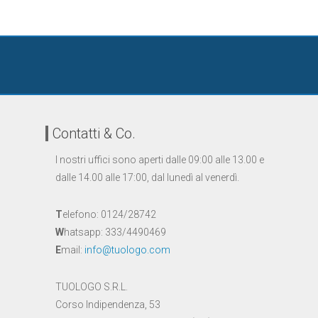
Contatti & Co.
I nostri uffici sono aperti dalle 09:00 alle 13.00 e
dalle 14.00 alle 17:00, dal lunedì al venerdì.
T
elefono: 0124/28742
W
hatsapp: 333/4490469
E
mail:
info@tuologo.com
TUOLOGO S.R.L.
Corso Indipendenza, 53