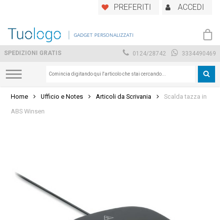
Skip
PREFERITI
ACCEDI
to
main
GADGET PERSONALIZZATI
content
SPEDIZIONI GRATIS
0124/28742
3334490469
Home
Ufficio e Notes
Articoli da Scrivania
Scalda tazza in
ABS Winsen