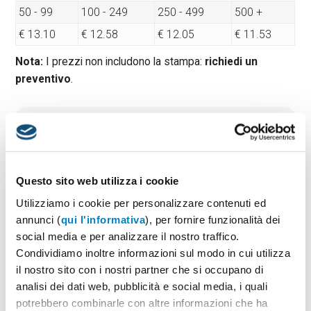
50 - 99
100 - 249
250 - 499
500 +
€ 13.10
€ 12.58
€ 12.05
€ 11.53
Nota:
I prezzi non includono la stampa:
richiedi un
preventivo
.
Quantità minima:
50
Tempi di consegna standard:
10 gg lavorativi
Materiale:
Plastica
Dimensioni:
cm 15x15x3
Questo sito web utilizza i cookie
Utilizziamo i cookie per personalizzare contenuti ed
annunci (
qui l'informativa
), per fornire funzionalità dei
social media e per analizzare il nostro traffico.
PREVENTIVO & BOZZA GRATUITA
Condividiamo inoltre informazioni sul modo in cui utilizza
Potrai indicare successivamente la suddivisione per
il nostro sito con i nostri partner che si occupano di
taglie e colore
analisi dei dati web, pubblicità e social media, i quali
potrebbero combinarle con altre informazioni che ha
Seleziona il colore:
1