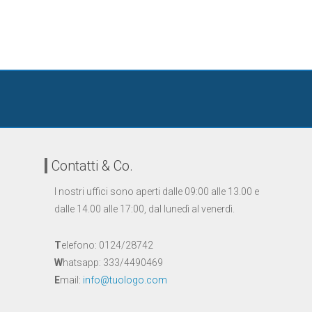
Contatti & Co.
I nostri uffici sono aperti dalle 09:00 alle 13.00 e
dalle 14.00 alle 17:00, dal lunedì al venerdì.
T
elefono: 0124/28742
W
hatsapp: 333/4490469
E
mail:
info@tuologo.com