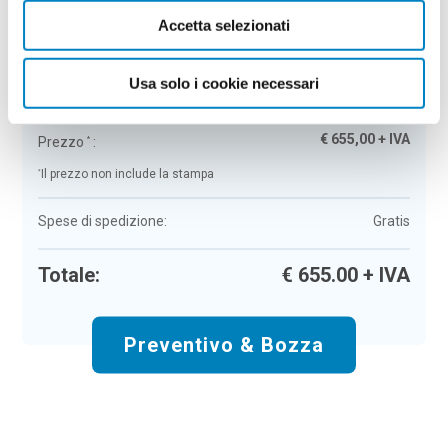
Accetta selezionati
Scalda tazza in ABS Winsen
Colore:
nero
Quantità:
50
Usa solo i cookie necessari
Tempi di consegna:
10 gg lavorativi
€
655,00
+ IVA
Prezzo
:
*
*
Il prezzo non include la stampa
Spese di spedizione:
Gratis
Totale:
€
655.00
+ IVA
Preventivo & Bozza