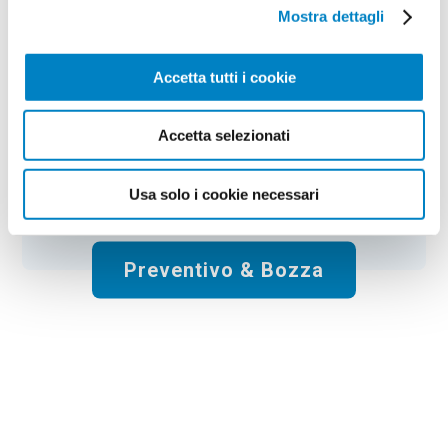
Colore:
neutro
Quantità:
100
Mostra dettagli
Tempi di consegna:
10 gg lavorativi
€
42,00
+ IVA
Prezzo
:
*
Accetta tutti i cookie
*
Il prezzo non include la stampa
Accetta selezionati
Spese di spedizione:
Gratis
Usa solo i cookie necessari
Totale:
€
42.00
+ IVA
Preventivo & Bozza