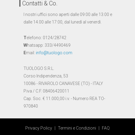
Contatti & Co.
I nostri uffici sono aperti dalle 09:00 alle 13.00 e
dalle 14.00 alle 17:00, dal lunedì al venerdì.
T
elefono: 0124/28742
W
hatsapp: 333/4490469
E
mail:
info@tuologo.com
TUOLOGO S.R.L.
Corso Indipendenza, 53
10086 - RIVAROLO CANAVESE (TO) - ITALY
P.iva / C.F. 08406420011
Cap. Soc. € 11.000,00 i.v. - Numero REA TO-
970840
Privacy Policy
|
Termini e Condizioni
|
FAQ