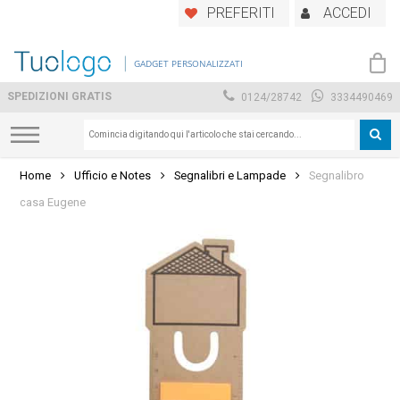
Skip
PREFERITI
ACCEDI
to
main
GADGET PERSONALIZZATI
content
SPEDIZIONI GRATIS
0124/28742
3334490469
Home
Ufficio e Notes
Segnalibri e Lampade
Segnalibro
casa Eugene