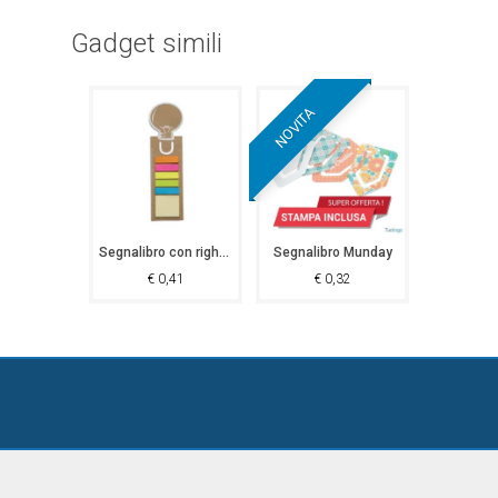
Gadget simili
NOVITA
Segnalibro con righello Tufo
Segnalibro Munday
€
0,41
€
0,32