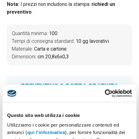
Nota:
I prezzi non includono la stampa:
richiedi un
preventivo
.
Quantità minima:
100
Tempi di consegna standard:
10 gg lavorativi
Materiale:
Carta e cartone
Dimensioni:
cm 20,8x6x0,3
PREVENTIVO & BOZZA GRATUITA
Potrai indicare successivamente la suddivisione per
taglie e colore
Seleziona il colore:
1
Questo sito web utilizza i cookie
Utilizziamo i cookie per personalizzare contenuti ed
annunci (
qui l'informativa
), per fornire funzionalità dei