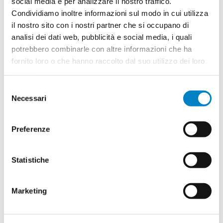
social media e per analizzare il nostro traffico.
Condividiamo inoltre informazioni sul modo in cui utilizza
Quantità
2
il nostro sito con i nostri partner che si occupano di
Minimo: 100
analisi dei dati web, pubblicità e social media, i quali
potrebbero combinarle con altre informazioni che ha
fornito loro o che hanno raccolto dal suo utilizzo dei loro
Il tuo logo / grafica (opzionale)
3
servizi.
Selezione
Vuoi caricare il tuo logo o grafica adesso? Potrai
Necessari
del
comunque farlo successivamente.
consenso
Preferenze
Carica o sposta il tuo file qui
PNG, JPG, SVG fino a 10MB
Statistiche
Riepilogo ordine:
4
Marketing
Segnalibro casa Eugene