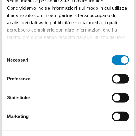
social media e per analizzare il nostro traffico.
Condividiamo inoltre informazioni sul modo in cui utilizza
Quantità
2
il nostro sito con i nostri partner che si occupano di
Minimo: 100
analisi dei dati web, pubblicità e social media, i quali
potrebbero combinarle con altre informazioni che ha
fornito loro o che hanno raccolto dal suo utilizzo dei loro
Il tuo logo / grafica (opzionale)
3
servizi.
Selezione
Vuoi caricare il tuo logo o grafica adesso? Potrai
Necessari
del
comunque farlo successivamente.
consenso
Preferenze
Carica o sposta il tuo file qui
PNG, JPG, SVG fino a 10MB
Statistiche
Riepilogo ordine:
4
Marketing
Set 6 matite Cameron