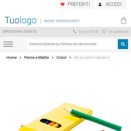
Skip
PREFERITI
ACCEDI
to
main
GADGET PERSONALIZZATI
content
SPEDIZIONI GRATIS
0124/28742
3334490469
Home
Penne e Matite
Colori
Set 6 matite Cameron