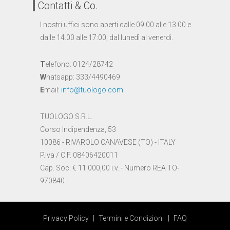
Contatti & Co.
I nostri uffici sono aperti dalle 09:00 alle 13.00 e
dalle 14.00 alle 17:00, dal lunedì al venerdì.
T
elefono: 0124/28742
W
hatsapp: 333/4490469
E
mail:
info@tuologo.com
TUOLOGO S.R.L.
Corso Indipendenza, 53
10086 - RIVAROLO CANAVESE (TO) - ITALY
P.iva / C.F. 08406420011
Cap. Soc. € 11.000,00 i.v. - Numero REA TO-
970840
Privacy Policy
|
Termini e Condizioni
|
FAQ