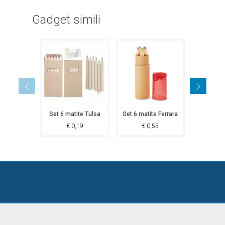
Gadget simili
Set 6 matite Tulsa
Set 6 matite Ferrara
Set 6 ma
€
0,19
€
0,55
€
0