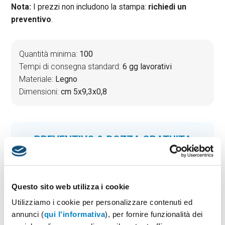
Nota:
I prezzi non includono la stampa:
richiedi un
preventivo
.
Quantità minima:
100
Tempi di consegna standard:
6 gg lavorativi
Materiale:
Legno
Dimensioni:
cm 5x9,3x0,8
PREVENTIVO & BOZZA GRATUITA
Potrai indicare successivamente la suddivisione per
taglie e colore
Seleziona il colore:
1
Questo sito web utilizza i cookie
Utilizziamo i cookie per personalizzare contenuti ed
annunci (
qui l'informativa
), per fornire funzionalità dei