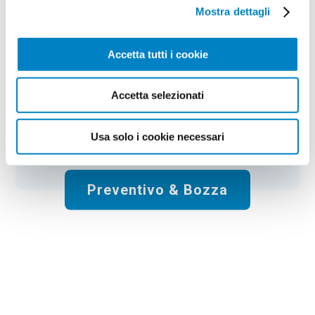
Colore:
white
Quantità:
100
Mostra dettagli
Tempi di consegna:
6 gg lavorativi
€
27,00
+ IVA
Prezzo
:
*
Accetta tutti i cookie
*
Il prezzo non include la stampa
Accetta selezionati
Spese di spedizione:
Gratis
Usa solo i cookie necessari
Totale:
€
27.00
+ IVA
Preventivo & Bozza