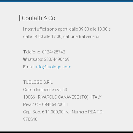
Contatti & Co.
I nostri uffici sono aperti dalle 09:00 alle 13.00 e
dalle 14.00 alle 17:00, dal lunedì al venerdì.
T
elefono: 0124/28742
W
hatsapp: 333/4490469
E
mail:
info@tuologo.com
TUOLOGO S.R.L.
Corso Indipendenza, 53
10086 - RIVAROLO CANAVESE (TO) - ITALY
P.iva / C.F. 08406420011
Cap. Soc. € 11.000,00 i.v. - Numero REA TO-
970840