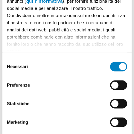
annunci (
qui l'informativa
), per fornire funzionalità dei
social media e per analizzare il nostro traffico.
Condividiamo inoltre informazioni sul modo in cui utilizza
il nostro sito con i nostri partner che si occupano di
Quantità
2
analisi dei dati web, pubblicità e social media, i quali
Minimo: 100
potrebbero combinarle con altre informazioni che ha
fornito loro o che hanno raccolto dal suo utilizzo dei loro
servizi.
Il tuo logo / grafica (opzionale)
3
Selezione
Necessari
del
Vuoi caricare il tuo logo o grafica adesso? Potrai
consenso
comunque farlo successivamente.
Preferenze
Carica o sposta il tuo file qui
PNG, JPG, SVG fino a 10MB
Statistiche
Marketing
Riepilogo ordine:
4