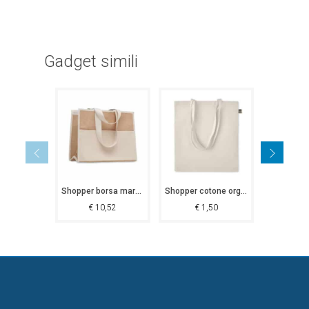
Gadget simili
Shopper borsa mare Gravere
Shopper cotone organico 140 gr Thiesi
€
10,52
€
1,50
€
2