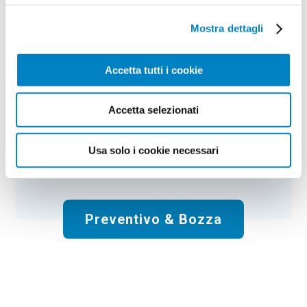
Shopper biodegradabile 120 gr Alan
Mostra dettagli
Colore:
white
Quantità:
100
Tempi di consegna:
10 gg lavorativi
Accetta tutti i cookie
€
199,00
+ IVA
Prezzo
:
*
*
Il prezzo non include la stampa
Accetta selezionati
Spese di spedizione:
Gratis
Usa solo i cookie necessari
Totale:
€
199.00
+ IVA
Preventivo & Bozza