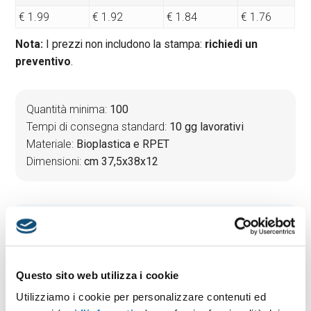
€ 1.99
€ 1.92
€ 1.84
€ 1.76
Nota:
I prezzi non includono la stampa:
richiedi un
preventivo
.
Quantità minima:
100
Tempi di consegna standard:
10 gg lavorativi
Materiale:
Bioplastica e RPET
Dimensioni:
cm 37,5x38x12
PREVENTIVO & BOZZA GRATUITA
Potrai indicare successivamente la suddivisione per
taglie e colore
Questo sito web utilizza i cookie
Seleziona il colore:
1
Utilizziamo i cookie per personalizzare contenuti ed