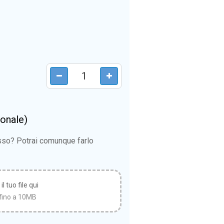
ionale)
esso? Potrai comunque farlo
l tuo file qui
fino a 10MB