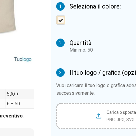
Seleziona il colore:
1
Quantità
2
Minimo: 50
Il tuo logo / grafica (opz
3
Vuoi caricare il tuo logo o grafica ad
successivamente.
500 +
€ 8.60
Carica o sposta i
 preventivo
.
PNG, JPG, SVG 