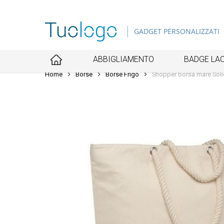
Skip
to
GADGET PERSONALIZZATI
main
content
ABBIGLIAMENTO
BADGE LAC
Home
Borse
Borse Frigo
Shopper borsa mare Soli