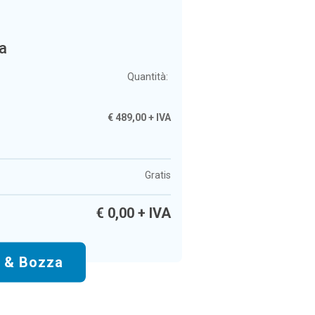
a
Quantità:
€
489,00
+ IVA
Gratis
€
0,00
+ IVA
o & Bozza