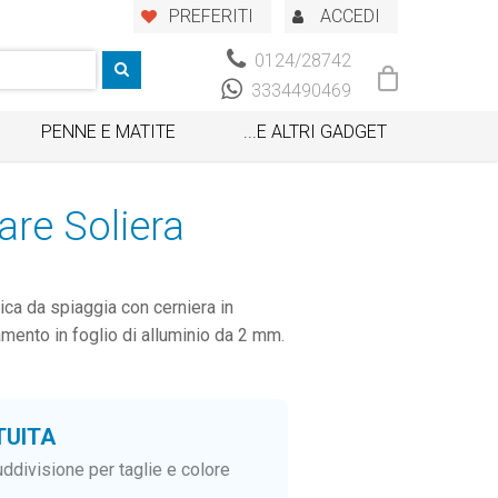
PREFERITI
ACCEDI
0124/28742
3334490469
PENNE E MATITE
...E ALTRI GADGET
re Soliera
ca da spiaggia con cerniera in
mento in foglio di alluminio da 2 mm.
TUITA
ddivisione per taglie e colore