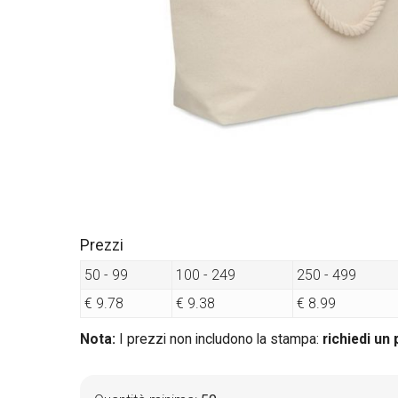
Prezzi
50 - 99
100 - 249
250 - 499
€ 9.78
€ 9.38
€ 8.99
Nota:
I prezzi non includono la stampa:
richiedi un