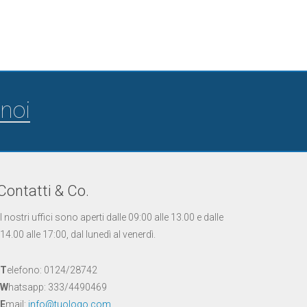
noi
Contatti & Co.
I nostri uffici sono aperti dalle 09:00 alle 13.00 e dalle
14.00 alle 17:00, dal lunedì al venerdì.
T
elefono: 0124/28742
W
hatsapp: 333/4490469
E
mail:
info@tuologo.com