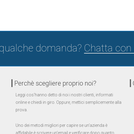
 qualche domanda?
Chatta con 
Perchè scegliere proprio noi?
Leggi cos'hanno detto di noi i nostri clienti, informati
online e chiedi in giro. Oppure, mettici semplicemente alla
prova.
Uno dei metodi migliori per capire se un'azienda è
affidabile è scrivere un'email e verificare dopo quanto