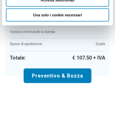
Colore:
beige
Quantità:
50
Usa solo i cookie necessari
Tempi di consegna:
10 gg lavorativi
€
107,50
+ IVA
Prezzo
:
*
*
Il prezzo non include la stampa
Spese di spedizione:
Gratis
Totale:
€
107.50
+ IVA
Preventivo & Bozza