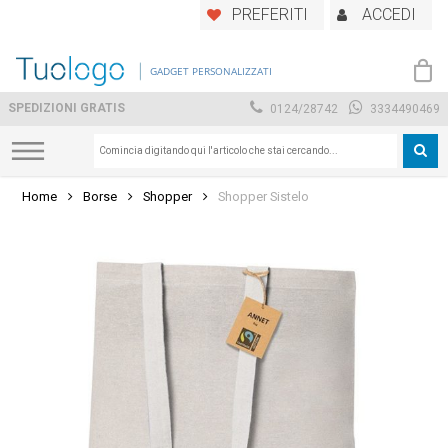
Skip
PREFERITI
ACCEDI
to
main
GADGET PERSONALIZZATI
content
SPEDIZIONI GRATIS
0124/28742
3334490469
Home
Borse
Shopper
Shopper Sistelo