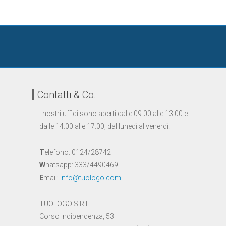
Contatti & Co.
I nostri uffici sono aperti dalle 09:00 alle 13.00 e
dalle 14.00 alle 17:00, dal lunedì al venerdì.
T
elefono: 0124/28742
W
hatsapp: 333/4490469
E
mail:
info@tuologo.com
TUOLOGO S.R.L.
Corso Indipendenza, 53