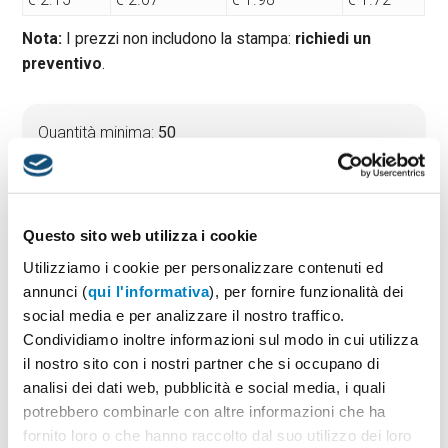
Nota:
I prezzi non includono la stampa:
richiedi un
preventivo
.
Quantità minima:
50
Tempi di consegna standard:
10 gg lavorativi
Materiale:
Cotone
Dimensioni:
Dimensioni: cm 37x41
Questo sito web utilizza i cookie
Utilizziamo i cookie per personalizzare contenuti ed
annunci (
qui l'informativa
), per fornire funzionalità dei
PREVENTIVO & BOZZA GRATUITA
social media e per analizzare il nostro traffico.
Potrai indicare successivamente la suddivisione per
Condividiamo inoltre informazioni sul modo in cui utilizza
taglie e colore
il nostro sito con i nostri partner che si occupano di
analisi dei dati web, pubblicità e social media, i quali
Seleziona il colore:
1
potrebbero combinarle con altre informazioni che ha
fornito loro o che hanno raccolto dal suo utilizzo dei loro