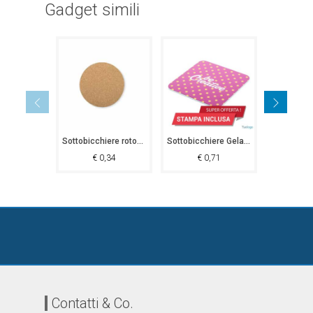
Gadget simili
Sottobicchiere rotondo Cassacco
Sottobicchiere Gelannes
€
0,34
€
0,71
€
5
Contatti & Co.