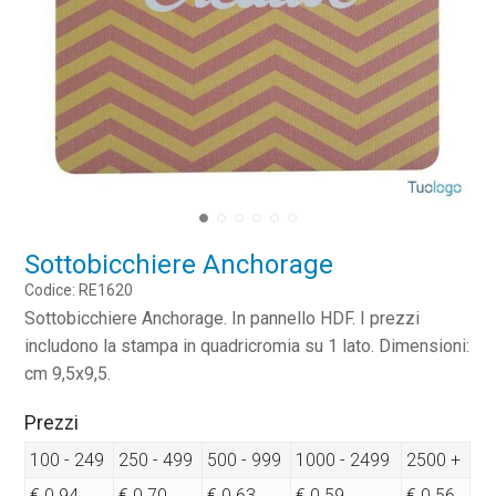
Sottobicchiere Anchorage
Codice: RE1620
Sottobicchiere Anchorage. In pannello HDF. I prezzi
includono la stampa in quadricromia su 1 lato. Dimensioni:
cm 9,5x9,5.
Prezzi
100 - 249
250 - 499
500 - 999
1000 - 2499
2500 +
€ 0.94
€ 0.70
€ 0.63
€ 0.59
€ 0.56