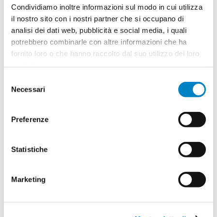
Quantità
Condividiamo inoltre informazioni sul modo in cui utilizza
2
il nostro sito con i nostri partner che si occupano di
Minimo: 100
analisi dei dati web, pubblicità e social media, i quali
potrebbero combinarle con altre informazioni che ha
fornito loro o che hanno raccolto dal suo utilizzo dei loro
Il tuo logo / grafica (opzionale)
3
servizi.
Vuoi caricare il tuo logo o grafica adesso? Potrai
Selezione
comunque farlo successivamente.
Necessari
del
consenso
Carica o sposta il tuo file qui
Preferenze
PNG, JPG, SVG fino a 10MB
Statistiche
Riepilogo ordine:
4
Marketing
Sottobicchiere Anchorage
Colore:
white
Quantità:
100