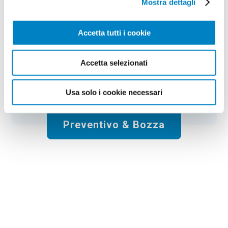
Mostra dettagli
Tempi di consegna:
€
94,00
+ IVA
Prezzo
:
*
Accetta tutti i cookie
*
Il prezzo include la stampa:
Quadricromia
.
Spese di spedizione:
Gratis
Accetta selezionati
Totale:
€
94.00
+ IVA
Usa solo i cookie necessari
Preventivo & Bozza