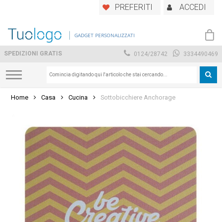
Skip
PREFERITI
ACCEDI
to
main
GADGET PERSONALIZZATI
content
SPEDIZIONI GRATIS
0124/28742
3334490469
Home
Casa
Cucina
Sottobicchiere Anchorage