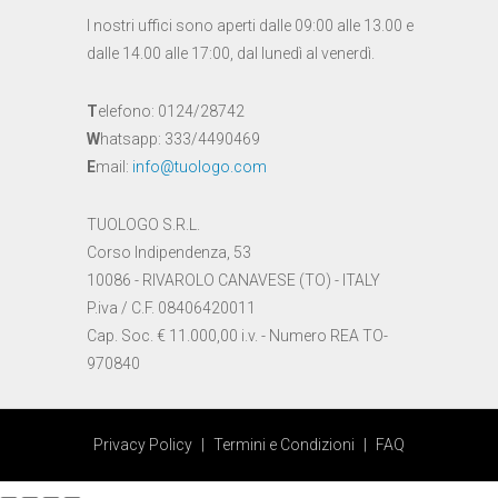
I nostri uffici sono aperti dalle 09:00 alle 13.00 e
dalle 14.00 alle 17:00, dal lunedì al venerdì.
T
elefono: 0124/28742
W
hatsapp: 333/4490469
E
mail:
info@tuologo.com
TUOLOGO S.R.L.
Corso Indipendenza, 53
10086 - RIVAROLO CANAVESE (TO) - ITALY
P.iva / C.F. 08406420011
Cap. Soc. € 11.000,00 i.v. - Numero REA TO-
970840
Privacy Policy
|
Termini e Condizioni
|
FAQ