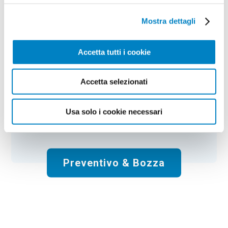
Sottobicchiere in RPET Nardu
Mostra dettagli
Colore:
white
Quantità:
100
Tempi di consegna:
10 gg lavorativi
Accetta tutti i cookie
€
21,00
+ IVA
Prezzo
:
*
*
Il prezzo non include la stampa
Accetta selezionati
Spese di spedizione:
Gratis
Usa solo i cookie necessari
Totale:
€
21.00
+ IVA
Preventivo & Bozza