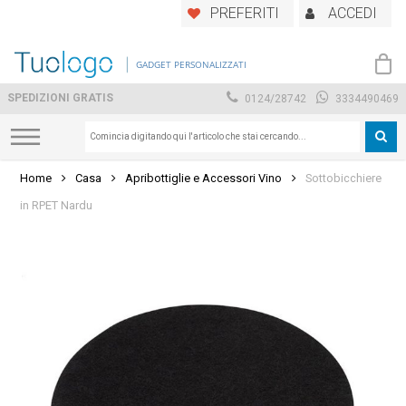
Skip
PREFERITI
ACCEDI
to
main
GADGET PERSONALIZZATI
content
SPEDIZIONI GRATIS
0124/28742
3334490469
Home
Casa
Apribottiglie e Accessori Vino
Sottobicchiere
in RPET Nardu