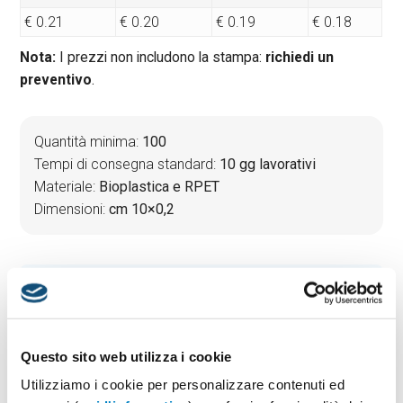
€ 0.21
€ 0.20
€ 0.19
€ 0.18
Nota:
I prezzi non includono la stampa:
richiedi un
preventivo
.
Quantità minima:
100
Tempi di consegna standard:
10 gg lavorativi
Materiale:
Bioplastica e RPET
Dimensioni:
cm 10×0,2
PREVENTIVO & BOZZA GRATUITA
Potrai indicare successivamente la suddivisione per
taglie e colore
Questo sito web utilizza i cookie
Seleziona il colore:
1
Utilizziamo i cookie per personalizzare contenuti ed