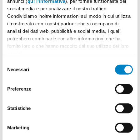
annunci (
qui l'informativa
), per fornire funzionalità dei
social media e per analizzare il nostro traffico.
Condividiamo inoltre informazioni sul modo in cui utilizza
il nostro sito con i nostri partner che si occupano di
Quantità
2
analisi dei dati web, pubblicità e social media, i quali
Minimo: 100
potrebbero combinarle con altre informazioni che ha
fornito loro o che hanno raccolto dal suo utilizzo dei loro
servizi.
Il tuo logo / grafica (opzionale)
3
Selezione
Necessari
del
Vuoi caricare il tuo logo o grafica adesso? Potrai
consenso
comunque farlo successivamente.
Preferenze
Carica o sposta il tuo file qui
PNG, JPG, SVG fino a 10MB
Statistiche
Marketing
Riepilogo ordine:
4