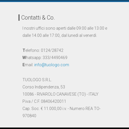
Contatti & Co.
I nostri uffici sono aperti dalle 09:00 alle 13.00 e
dalle 14.00 alle 17:00, dal lunedì al venerdì.
T
elefono: 0124/28742
W
hatsapp: 333/4490469
E
mail:
info@tuologo.com
TUOLOGO S.R.L.
Corso Indipendenza, 53
10086 - RIVAROLO CANAVESE (TO) - ITALY
P.iva / C.F. 08406420011
Cap. Soc. € 11.000,00 i.v. - Numero REA TO-
970840