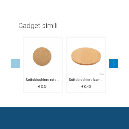
Gadget simili
Sottobicchiere rotondo Cassacco
Sottobicchiere bamboo Gois
€
0,34
€
0,43
€
0