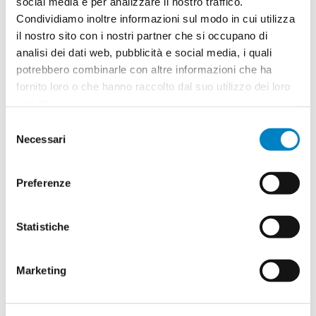
social media e per analizzare il nostro traffico.
Condividiamo inoltre informazioni sul modo in cui utilizza
Quantità
2
il nostro sito con i nostri partner che si occupano di
Minimo: 100
analisi dei dati web, pubblicità e social media, i quali
potrebbero combinarle con altre informazioni che ha
fornito loro o che hanno raccolto dal suo utilizzo dei loro
Il tuo logo / grafica (opzionale)
3
servizi.
Selezione
Vuoi caricare il tuo logo o grafica adesso? Potrai
Necessari
del
comunque farlo successivamente.
consenso
Preferenze
Carica o sposta il tuo file qui
PNG, JPG, SVG fino a 10MB
Statistiche
Riepilogo ordine:
4
Marketing
Spatola da cucina Omaha