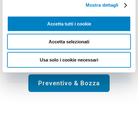
Colore:
yellow
Quantità:
100
Mostra dettagli
Tempi di consegna:
10 gg lavorativi
€
130,00
+ IVA
Prezzo
:
*
Accetta tutti i cookie
*
Il prezzo non include la stampa
Accetta selezionati
Spese di spedizione:
Gratis
Usa solo i cookie necessari
Totale:
€
130.00
+ IVA
Preventivo & Bozza