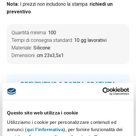
Nota:
I prezzi non includono la stampa:
richiedi un
preventivo
.
Quantità minima:
100
Tempi di consegna standard:
10 gg lavorativi
Materiale:
Silicone
Dimensioni:
cm 23x3,5x1
PREVENTIVO & BOZZA GRATUITA
Potrai indicare successivamente la suddivisione per
taglie e colore
Seleziona il colore:
1
Questo sito web utilizza i cookie
Utilizziamo i cookie per personalizzare contenuti ed
annunci (
qui l'informativa
), per fornire funzionalità dei