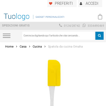
Skip
PREFERITI
ACCEDI
to
main
GADGET PERSONALIZZATI
content
SPEDIZIONI GRATIS
0124/28742
3334490469
Home
Casa
Cucina
Spatola da cucina Omaha