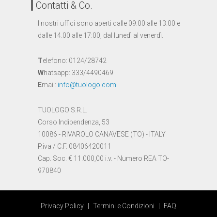
Contatti & Co.
I nostri uffici sono aperti dalle 09:00 alle 13.00 e
dalle 14.00 alle 17:00, dal lunedì al venerdì.
T
elefono: 0124/28742
W
hatsapp: 333/4490469
E
mail:
info@tuologo.com
TUOLOGO S.R.L.
Corso Indipendenza, 53
10086 - RIVAROLO CANAVESE (TO) - ITALY
P.iva / C.F. 08406420011
Cap. Soc. € 11.000,00 i.v. - Numero REA TO-
970840
Privacy Policy
|
Termini e Condizioni
|
FAQ