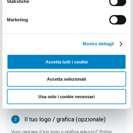
Statistiche
PREVENTIVO & BOZZA GRATUITA
Potrai indicare successivamente la suddivisione per
taglie e colore
Marketing
Seleziona il colore:
1
Mostra dettagli
Opzioni:
Accetta tutti i cookie
ø25mm
Accetta selezionati
Quantità
2
Usa solo i cookie necessari
Minimo: 100
Il tuo logo / grafica (opzionale)
3
Vuoi caricare il tuo logo o grafica adesso? Potrai