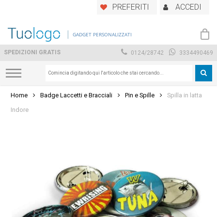
Skip
PREFERITI
ACCEDI
to
main
GADGET PERSONALIZZATI
content
SPEDIZIONI GRATIS
0124/28742
3334490469
Home
Badge Laccetti e Bracciali
Pin e Spille
Spilla in latta
Indore