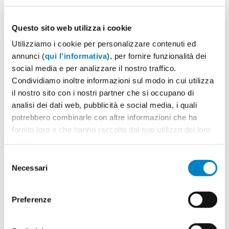
40x25mm
€ 1.14
€ 0.98
€ 0.87
€ 0.74
€
0.65
Questo sito web utilizza i cookie
55x30mm
€ 1.17
€ 1.00
€ 0.89
€ 0.76
€
Utilizziamo i cookie per personalizzare contenuti ed
0.67
annunci (
qui l'informativa
), per fornire funzionalità dei
65x40mm
€ 1.20
€ 1.03
€ 0.92
€ 0.79
€
social media e per analizzare il nostro traffico.
0.70
Condividiamo inoltre informazioni sul modo in cui utilizza
70x25mm
€ 1.22
€ 1.05
€ 0.95
€ 0.82
€
il nostro sito con i nostri partner che si occupano di
0.73
analisi dei dati web, pubblicità e social media, i quali
potrebbero combinarle con altre informazioni che ha
Nota:
I prezzi includono la stampa:
Quadricromia
.
fornito loro o che hanno raccolto dal suo utilizzo dei loro
servizi.
Selezione
Quantità minima:
100
Necessari
del
Tempi di consegna standard:
10 gg lavorativi
consenso
Materiale:
Metallo
Preferenze