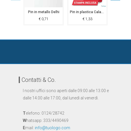
Pin in metallo Delhi
Pin in plastica Calama
€
0,71
€
1,33
€
5
Contatti & Co.
I nostri uffici sono aperti dalle 09:00 alle 13.00 e
dalle 14.00 alle 17:00, dal lunedì al venerdì.
T
elefono: 0124/28742
W
hatsapp: 333/4490469
E
mail:
info@tuologo.com