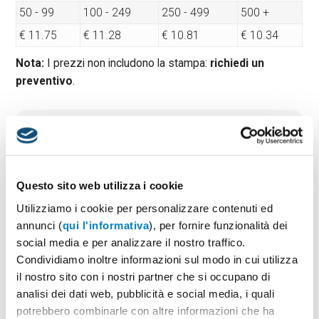
50 - 99
100 - 249
250 - 499
500 +
€ 11.75
€ 11.28
€ 10.81
€ 10.34
Nota:
I prezzi non includono la stampa:
richiedi un
preventivo
.
Quantità minima:
50
Tempi di consegna standard:
6/8 gg lavorativi
Materiale:
Bioplastica e RPET
Dimensioni:
cm 16,2x7,5x0,8
Questo sito web utilizza i cookie
Utilizziamo i cookie per personalizzare contenuti ed
annunci (
qui l'informativa
), per fornire funzionalità dei
social media e per analizzare il nostro traffico.
PREVENTIVO & BOZZA GRATUITA
Condividiamo inoltre informazioni sul modo in cui utilizza
Potrai indicare successivamente la suddivisione per
il nostro sito con i nostri partner che si occupano di
taglie e colore
analisi dei dati web, pubblicità e social media, i quali
potrebbero combinarle con altre informazioni che ha
Seleziona il colore:
1