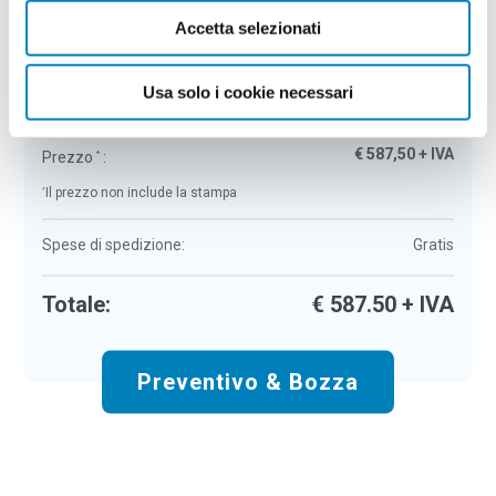
Accetta selezionati
Stazione di ricarica 2 in 1 in ABS
Colore:
bianco
Quantità:
50
Usa solo i cookie necessari
Tempi di consegna:
6/8 gg lavorativi
€
587,50
+ IVA
Prezzo
:
*
*
Il prezzo non include la stampa
Spese di spedizione:
Gratis
Totale:
€
587.50
+ IVA
Preventivo & Bozza