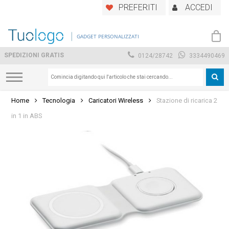
Skip
PREFERITI
ACCEDI
to
main
GADGET PERSONALIZZATI
content
SPEDIZIONI GRATIS
0124/28742
3334490469
Home
Tecnologia
Caricatori Wireless
Stazione di ricarica 2
in 1 in ABS