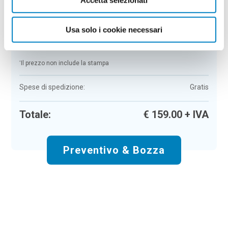
Colore:
neutro
Quantità:
50
Usa solo i cookie necessari
Tempi di consegna:
10 gg lavorativi
€
159,00
+ IVA
Prezzo
:
*
*
Il prezzo non include la stampa
Spese di spedizione:
Gratis
Totale:
€
159.00
+ IVA
Preventivo & Bozza