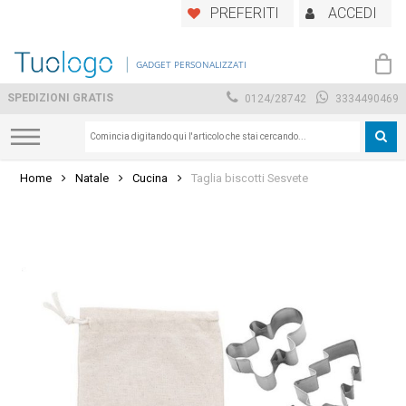
Skip
PREFERITI
ACCEDI
to
main
GADGET PERSONALIZZATI
content
SPEDIZIONI GRATIS
0124/28742
3334490469
Home
Natale
Cucina
Taglia biscotti Sesvete