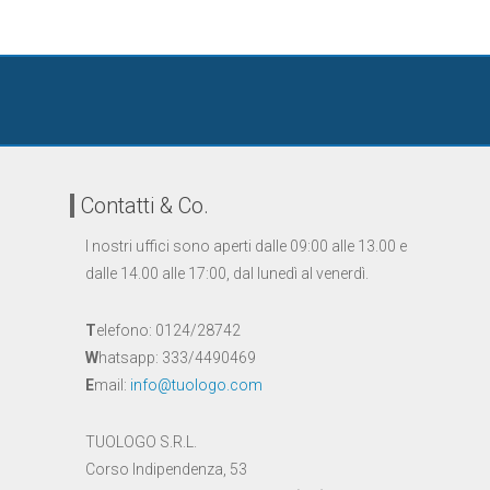
Contatti & Co.
I nostri uffici sono aperti dalle 09:00 alle 13.00 e
dalle 14.00 alle 17:00, dal lunedì al venerdì.
T
elefono: 0124/28742
W
hatsapp: 333/4490469
E
mail:
info@tuologo.com
TUOLOGO S.R.L.
Corso Indipendenza, 53