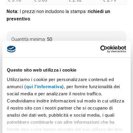
Nota:
I prezzi non includono la stampa:
richiedi un
preventivo
.
Quantità minima:
50
Tempi di consegna standard:
10 gg lavorativi
Materiale:
Acciaio
Dimensioni:
cm. 15x20
Questo sito web utilizza i cookie
Utilizziamo i cookie per personalizzare contenuti ed
annunci (
qui l'informativa
), per fornire funzionalità dei
PREVENTIVO & BOZZA GRATUITA
social media e per analizzare il nostro traffico.
Potrai indicare successivamente la suddivisione per
Condividiamo inoltre informazioni sul modo in cui utilizza
taglie e colore
il nostro sito con i nostri partner che si occupano di
analisi dei dati web, pubblicità e social media, i quali
Seleziona il colore:
1
potrebbero combinarle con altre informazioni che ha
fornito loro o che hanno raccolto dal suo utilizzo dei loro