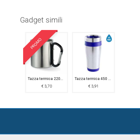
Gadget simili
PROMO
Tazza termica 220ml con moschettone Agerola
Tazza termica 450 ml Onuquit
€
3,70
€
3,91