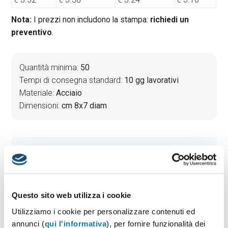
Nota:
I prezzi non includono la stampa:
richiedi un
preventivo
.
Quantità minima:
50
Tempi di consegna standard:
10 gg lavorativi
Materiale:
Acciaio
Dimensioni:
cm 8x7 diam
PREVENTIVO & BOZZA GRATUITA
Potrai indicare successivamente la suddivisione per
taglie e colore
Questo sito web utilizza i cookie
Seleziona il colore:
1
Utilizziamo i cookie per personalizzare contenuti ed
annunci (
qui l'informativa
), per fornire funzionalità dei