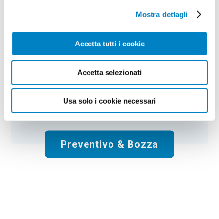
Mostra dettagli
Colore:
yellow
Quantità:
50
Tempi di consegna:
10 gg lavorativi
€
176,00
+ IVA
Accetta tutti i cookie
Prezzo
:
*
*
Il prezzo non include la stampa
Accetta selezionati
Spese di spedizione:
Gratis
Usa solo i cookie necessari
Totale:
€
176.00
+ IVA
Preventivo & Bozza