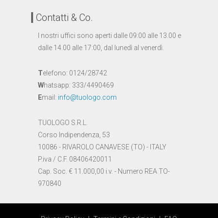
Contatti & Co.
I nostri uffici sono aperti dalle 09:00 alle 13.00 e
dalle 14.00 alle 17:00, dal lunedì al venerdì.
T
elefono: 0124/28742
W
hatsapp: 333/4490469
E
mail:
info@tuologo.com
TUOLOGO S.R.L.
Corso Indipendenza, 53
10086 - RIVAROLO CANAVESE (TO) - ITALY
P.iva / C.F. 08406420011
Cap. Soc. € 11.000,00 i.v. - Numero REA TO-
970840