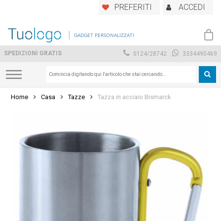
Skip
PREFERITI
ACCEDI
to
main
GADGET PERSONALIZZATI
content
SPEDIZIONI GRATIS
0124/28742
3334490469
Home
Casa
Tazze
Tazza in acciaio Bismarck