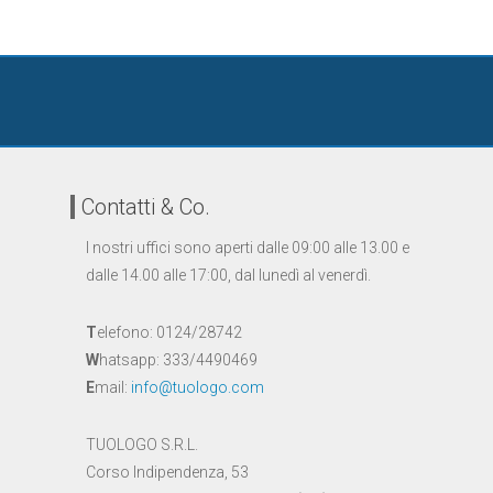
Contatti & Co.
I nostri uffici sono aperti dalle 09:00 alle 13.00 e
dalle 14.00 alle 17:00, dal lunedì al venerdì.
T
elefono: 0124/28742
W
hatsapp: 333/4490469
E
mail:
info@tuologo.com
TUOLOGO S.R.L.
Corso Indipendenza, 53