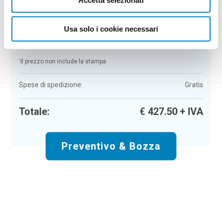
Colore:
trasparente
Quantità:
50
Usa solo i cookie necessari
Tempi di consegna:
10 gg lavorativi
€
427,50
+ IVA
Prezzo
:
*
*
Il prezzo non include la stampa
Spese di spedizione:
Gratis
Totale:
€
427.50
+ IVA
Preventivo & Bozza