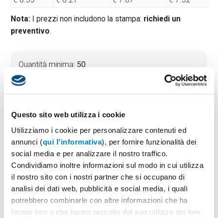
Nota:
I prezzi non includono la stampa:
richiedi un
preventivo
.
Quantità minima:
50
Tempi di consegna standard:
10 gg lavorativi
Materiale:
Vetro
Dimensioni:
diam cm 8,5x13
Questo sito web utilizza i cookie
Utilizziamo i cookie per personalizzare contenuti ed
annunci (
qui l'informativa
), per fornire funzionalità dei
PREVENTIVO & BOZZA GRATUITA
social media e per analizzare il nostro traffico.
Potrai indicare successivamente la suddivisione per
Condividiamo inoltre informazioni sul modo in cui utilizza
taglie e colore
il nostro sito con i nostri partner che si occupano di
analisi dei dati web, pubblicità e social media, i quali
Seleziona il colore:
1
potrebbero combinarle con altre informazioni che ha
fornito loro o che hanno raccolto dal suo utilizzo dei loro