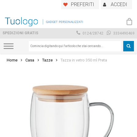
Skip
PREFERITI
ACCEDI
to
main
GADGET PERSONALIZZATI
content
SPEDIZIONI GRATIS
0124/28742
3334490469
Home
Casa
Tazze
Tazza in vetro 350 ml Preta