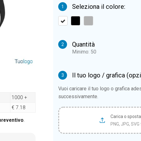
Seleziona il colore:
1
Quantità
2
Minimo: 50
Il tuo logo / grafica (opz
3
Vuoi caricare il tuo logo o grafica ad
successivamente.
1000 +
€ 7.18
Carica o sposta i
 preventivo
.
PNG, JPG, SVG 