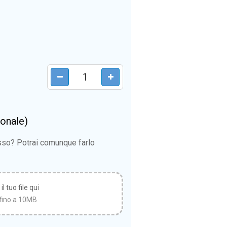
ionale)
esso? Potrai comunque farlo
l tuo file qui
fino a 10MB