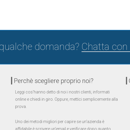
 qualche domanda?
Chatta con 
Perchè scegliere proprio noi?
Leggi cos'hanno detto di noi i nostri clienti, informati
online e chiedi in giro. Oppure, mettici semplicemente alla
prova.
Uno dei metodi migliori per capire se un'azienda è
affidabile è scrivere un'email e verificare dopo quanto