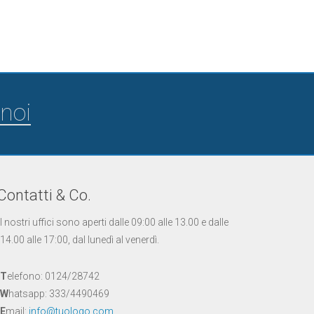
noi
Contatti & Co.
I nostri uffici sono aperti dalle 09:00 alle 13.00 e dalle
14.00 alle 17:00, dal lunedì al venerdì.
T
elefono: 0124/28742
W
hatsapp: 333/4490469
E
mail:
info@tuologo.com