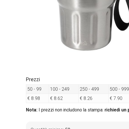
Prezzi
50 - 99
100 - 249
250 - 499
500 - 999
€ 8.98
€ 8.62
€ 8.26
€ 7.90
Nota:
I prezzi non includono la stampa:
richiedi un