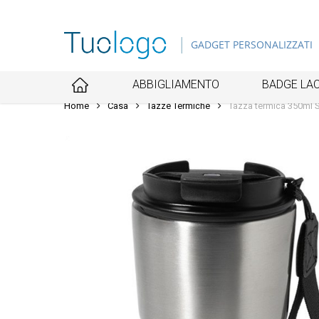
Skip
to
GADGET PERSONALIZZATI
main
content
ABBIGLIAMENTO
BADGE LAC
Home
Casa
Tazze Termiche
Tazza termica 350ml 