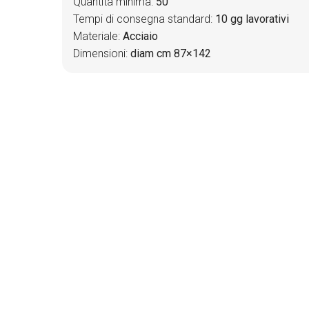
Quantità minima:
50
Tempi di consegna standard:
10 gg lavorativi
Materiale:
Acciaio
Dimensioni:
diam cm 87×142