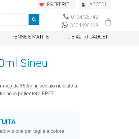
PREFERITI
ACCEDI
0124/28742
3334490469
PENNE E MATITE
...E ALTRI GADGET
0ml Sineu
mico da 350ml in acciaio riciclato a
urino in poliestere RPET.
TUITA
ddivisione per taglie e colore