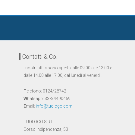
Contatti & Co.
I nostri uffici sono aperti dalle 09:00 alle 13.00 e
dalle 14.00 alle 17:00, dal lunedì al venerdì.
T
elefono: 0124/28742
W
hatsapp: 333/4490469
E
mail:
info@tuologo.com
TUOLOGO S.R.L.
Corso Indipendenza, 53