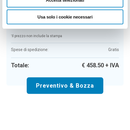
Colore:
beige
Quantità:
50
Usa solo i cookie necessari
Tempi di consegna:
10 gg lavorativi
€
458,50
+ IVA
Prezzo
:
*
*
Il prezzo non include la stampa
Spese di spedizione:
Gratis
Totale:
€
458.50
+ IVA
Preventivo & Bozza