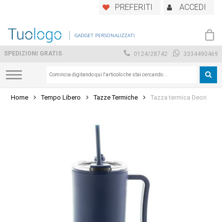
Skip
PREFERITI
ACCEDI
to
main
GADGET PERSONALIZZATI
content
SPEDIZIONI GRATIS
0124/28742
3334490469
Home
Tempo Libero
Tazze Termiche
Tazza termica Deori