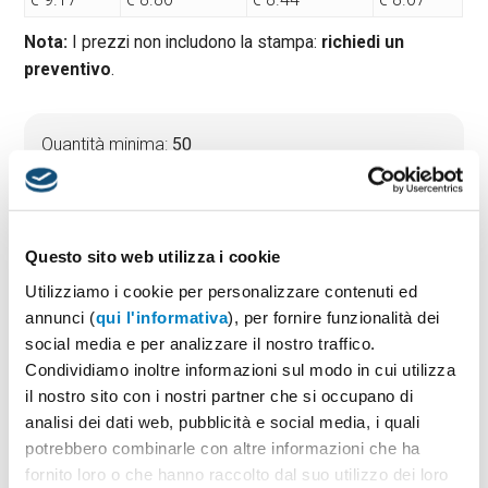
Nota:
I prezzi non includono la stampa:
richiedi un
preventivo
.
Quantità minima:
50
Tempi di consegna standard:
10 gg lavorativi
Materiale:
Bioplastica e RPET
Dimensioni:
cm 10×25
Questo sito web utilizza i cookie
Utilizziamo i cookie per personalizzare contenuti ed
annunci (
qui l'informativa
), per fornire funzionalità dei
PREVENTIVO & BOZZA GRATUITA
social media e per analizzare il nostro traffico.
Potrai indicare successivamente la suddivisione per
Condividiamo inoltre informazioni sul modo in cui utilizza
taglie e colore
il nostro sito con i nostri partner che si occupano di
analisi dei dati web, pubblicità e social media, i quali
Seleziona il colore:
1
potrebbero combinarle con altre informazioni che ha
fornito loro o che hanno raccolto dal suo utilizzo dei loro