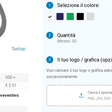
Seleziona il colore:
1
Quantità
2
Minimo: 50
Il tuo logo / grafica (opz
3
Vuoi caricare il tuo logo o grafica ad
successivamente.
500 +
€ 5.51
Carica o sposta i
 preventivo
.
PNG, JPG, SVG 