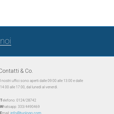
noi
Contatti & Co.
I nostri uffici sono aperti dalle 09:00 alle 13.00 e dalle
14.00 alle 17:00, dal lunedì al venerdì.
T
elefono: 0124/28742
W
hatsapp: 333/4490469
E
mail:
info@tuologo.com