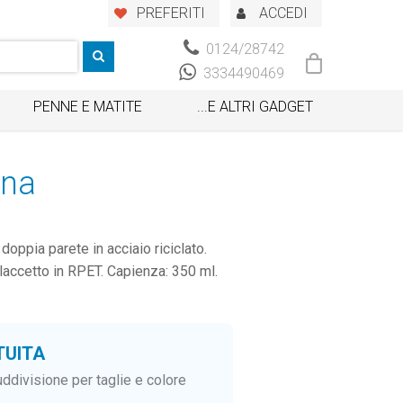
PREFERITI
ACCEDI
0124/28742
3334490469
PENNE E MATITE
...E ALTRI GADGET
una
oppia parete in acciaio riciclato.
laccetto in RPET. Capienza: 350 ml.
TUITA
ddivisione per taglie e colore