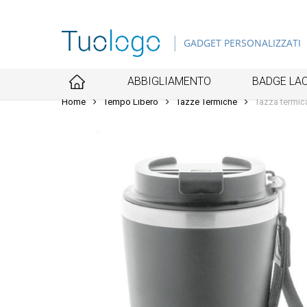
Skip
to
GADGET PERSONALIZZATI
main
content
ABBIGLIAMENTO
BADGE LAC
Home
Tempo Libero
Tazze Termiche
Tazza termic