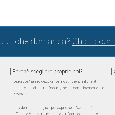
 qualche domanda?
Chatta con 
Perchè scegliere proprio noi?
Leggi cos'hanno detto di noi i nostri clienti, informati
online e chiedi in giro. Oppure, mettici semplicemente alla
prova.
Uno dei metodi migliori per capire se un'azienda è
affidabile è scrivere un'email e verificare dopo quanto