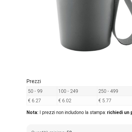
Prezzi
50 - 99
100 - 249
250 - 499
€ 6.27
€ 6.02
€ 5.77
Nota:
I prezzi non includono la stampa:
richiedi un