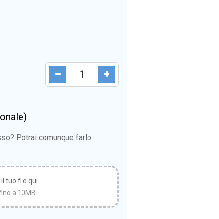
ionale)
esso? Potrai comunque farlo
l tuo file qui
fino a 10MB