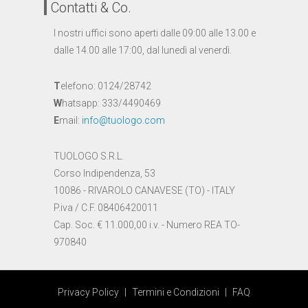
Contatti & Co.
I nostri uffici sono aperti dalle 09:00 alle 13.00 e
dalle 14.00 alle 17:00, dal lunedì al venerdì.
T
elefono: 0124/28742
W
hatsapp: 333/4490469
E
mail:
info@tuologo.com
TUOLOGO S.R.L.
Corso Indipendenza, 53
10086 - RIVAROLO CANAVESE (TO) - ITALY
P.iva / C.F. 08406420011
Cap. Soc. € 11.000,00 i.v. - Numero REA TO-
970840
Privacy Policy
|
Termini e Condizioni
|
FAQ