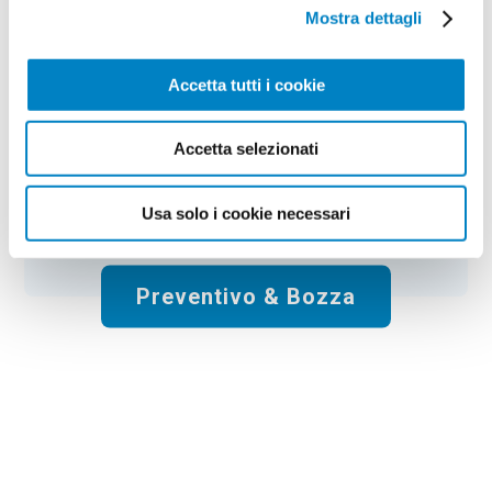
Colore:
ash gray
Quantità:
100
Mostra dettagli
Tempi di consegna:
10 gg lavorativi
€
173,00
+ IVA
Prezzo
:
*
Accetta tutti i cookie
*
Il prezzo non include la stampa
Accetta selezionati
Spese di spedizione:
Gratis
Usa solo i cookie necessari
Totale:
€
173.00
+ IVA
Preventivo & Bozza