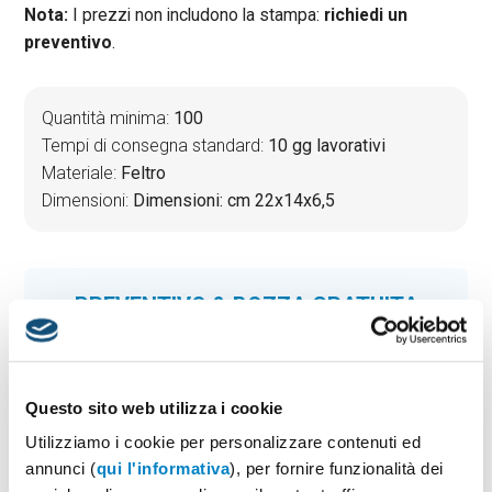
Nota:
I prezzi non includono la stampa:
richiedi un
preventivo
.
Quantità minima:
100
Tempi di consegna standard:
10 gg lavorativi
Materiale:
Feltro
Dimensioni:
Dimensioni: cm 22x14x6,5
PREVENTIVO & BOZZA GRATUITA
Potrai indicare successivamente la suddivisione per
taglie e colore
Seleziona il colore:
1
Questo sito web utilizza i cookie
Utilizziamo i cookie per personalizzare contenuti ed
annunci (
qui l'informativa
), per fornire funzionalità dei