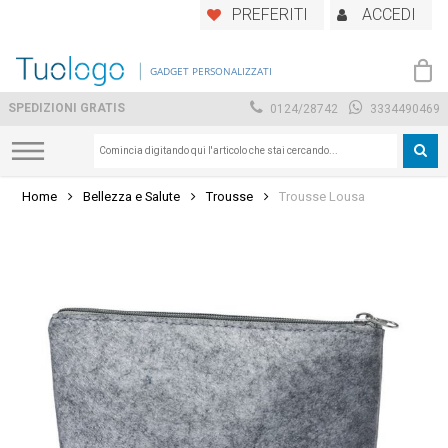
Skip
PREFERITI
ACCEDI
to
main
GADGET PERSONALIZZATI
content
SPEDIZIONI GRATIS
0124/28742
3334490469
Home
Bellezza e Salute
Trousse
Trousse Lousa