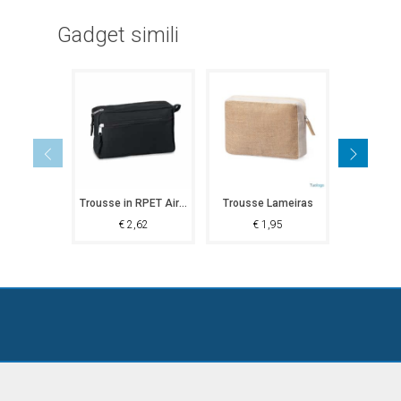
Gadget simili
Trousse in RPET Airassa
Trousse Lameiras
€
2,62
€
1,95
€
4