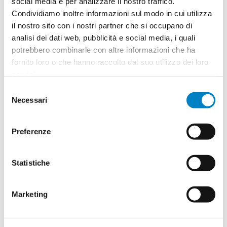
social media e per analizzare il nostro traffico.
Condividiamo inoltre informazioni sul modo in cui utilizza
Quantità
2
il nostro sito con i nostri partner che si occupano di
Minimo: 100
analisi dei dati web, pubblicità e social media, i quali
potrebbero combinarle con altre informazioni che ha
fornito loro o che hanno raccolto dal suo utilizzo dei loro
Il tuo logo / grafica (opzionale)
3
servizi.
Selezione
Vuoi caricare il tuo logo o grafica adesso? Potrai
Necessari
del
comunque farlo successivamente.
consenso
Preferenze
Carica o sposta il tuo file qui
PNG, JPG, SVG fino a 10MB
Statistiche
Riepilogo ordine:
4
Marketing
Trousse Lousa