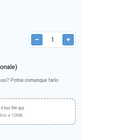
ionale)
esso? Potrai comunque farlo
l tuo file qui
fino a 10MB