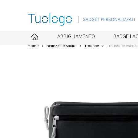
Skip
to
GADGET PERSONALIZZATI
main
content
ABBIGLIAMENTO
BADGE LAC
Home
Bellezza e Salute
Trousse
Trousse Mesenz