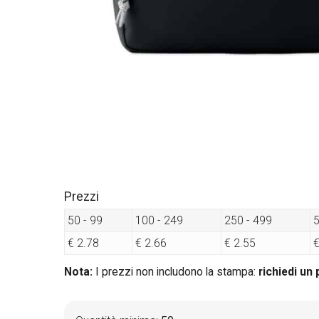
Prezzi
50 - 99
100 - 249
250 - 499
5
€ 2.78
€ 2.66
€ 2.55
€
Nota:
I prezzi non includono la stampa:
richiedi un