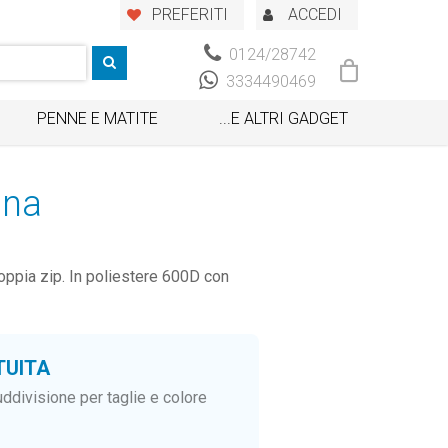
PREFERITI
ACCEDI
0124/28742
3334490469
PENNE E MATITE
...E ALTRI GADGET
ana
ppia zip. In poliestere 600D con
TUITA
ddivisione per taglie e colore