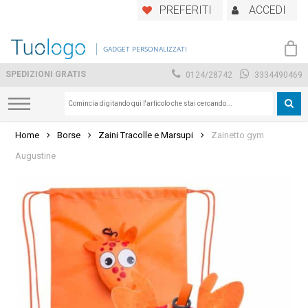
Skip
PREFERITI
ACCEDI
to
main
GADGET PERSONALIZZATI
content
SPEDIZIONI GRATIS
0124/28742
3334490469
Home
Borse
Zaini Tracolle e Marsupi
Zainetto gym
Augustine