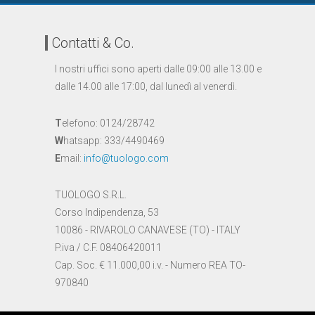
Contatti & Co.
I nostri uffici sono aperti dalle 09:00 alle 13.00 e
dalle 14.00 alle 17:00, dal lunedì al venerdì.
T
elefono: 0124/28742
W
hatsapp: 333/4490469
E
mail:
info@tuologo.com
TUOLOGO S.R.L.
Corso Indipendenza, 53
10086 - RIVAROLO CANAVESE (TO) - ITALY
P.iva / C.F. 08406420011
Cap. Soc. € 11.000,00 i.v. - Numero REA TO-
970840