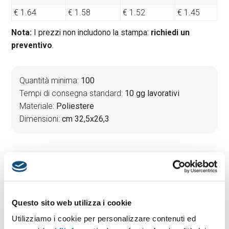
€ 1.64
€ 1.58
€ 1.52
€ 1.45
Nota:
I prezzi non includono la stampa:
richiedi un
preventivo
.
Quantità minima:
100
Tempi di consegna standard:
10 gg lavorativi
Materiale:
Poliestere
Dimensioni:
cm 32,5x26,3
PREVENTIVO & BOZZA GRATUITA
Potrai indicare successivamente la suddivisione per
taglie e colore
Questo sito web utilizza i cookie
Seleziona il colore:
1
Utilizziamo i cookie per personalizzare contenuti ed