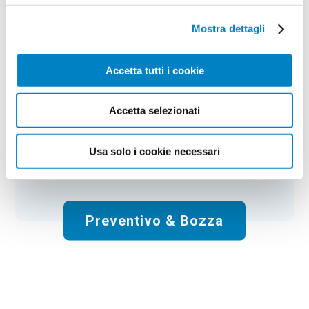
Zainetto gym Augustine
Mostra dettagli
Colore:
white
Quantità:
100
Tempi di consegna:
10 gg lavorativi
Accetta tutti i cookie
€
164,00
+ IVA
Prezzo
:
*
*
Il prezzo non include la stampa
Accetta selezionati
Spese di spedizione:
Gratis
Usa solo i cookie necessari
Totale:
€
164.00
+ IVA
Preventivo & Bozza