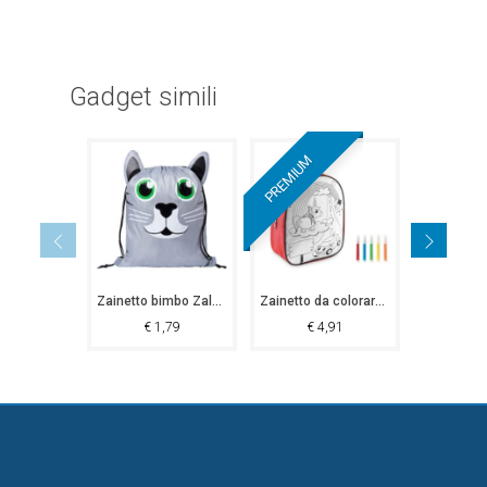
Gadget simili
PREMIUM
Zainetto bimbo Zaldivar
Zainetto da colorare Pagnacco
Zainetto
€
1,79
€
4,91
€
5