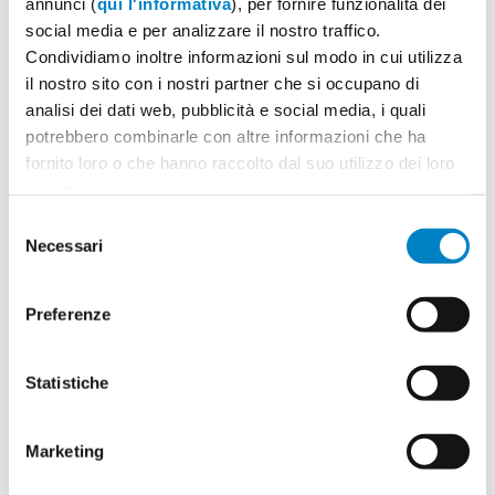
annunci (
qui l'informativa
), per fornire funzionalità dei
social media e per analizzare il nostro traffico.
Condividiamo inoltre informazioni sul modo in cui utilizza
il nostro sito con i nostri partner che si occupano di
Quantità
2
analisi dei dati web, pubblicità e social media, i quali
Minimo: 100
potrebbero combinarle con altre informazioni che ha
fornito loro o che hanno raccolto dal suo utilizzo dei loro
servizi.
Il tuo logo / grafica (opzionale)
3
Selezione
Necessari
del
Vuoi caricare il tuo logo o grafica adesso? Potrai
consenso
comunque farlo successivamente.
Preferenze
Carica o sposta il tuo file qui
PNG, JPG, SVG fino a 10MB
Statistiche
Marketing
Riepilogo ordine:
4