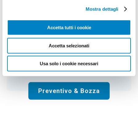
Mostra dettagli
Colore:
dark blue
Quantità:
25
Tempi di consegna:
10 gg lavorativi
€
351,25
+ IVA
Accetta tutti i cookie
Prezzo
:
*
*
Il prezzo non include la stampa
Accetta selezionati
Spese di spedizione:
Gratis
Usa solo i cookie necessari
Totale:
€
351.25
+ IVA
Preventivo & Bozza