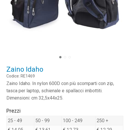
Zaino Idaho
Codice: RE1469
Zaino Idaho. In nylon 600D con più scomparti con zip,
tasca per laptop, schienale e spallacci imbottiti.
Dimensioni: cm 32,5x44x25.
Prezzi
25 - 49
50 - 99
100 - 249
250 +
€ 14.05
€ 13.61
€ 12.73
€ 12.29