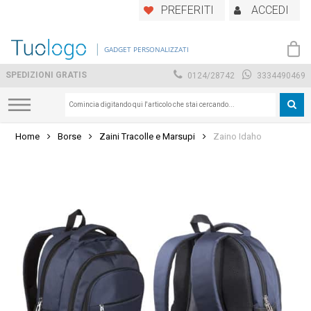
Skip
PREFERITI
ACCEDI
to
main
GADGET PERSONALIZZATI
content
SPEDIZIONI GRATIS
0124/28742
3334490469
Home
Borse
Zaini Tracolle e Marsupi
Zaino Idaho