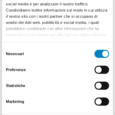
social media e per analizzare il nostro traffico.
Condividiamo inoltre informazioni sul modo in cui utilizza
il nostro sito con i nostri partner che si occupano di
Quantità
2
analisi dei dati web, pubblicità e social media, i quali
Minimo: 25
potrebbero combinarle con altre informazioni che ha
fornito loro o che hanno raccolto dal suo utilizzo dei loro
servizi.
Il tuo logo / grafica (opzionale)
3
Selezione
Vuoi caricare il tuo logo o grafica adesso? Potrai
Necessari
del
comunque farlo successivamente.
consenso
Preferenze
Carica o sposta il tuo file qui
PNG, JPG, SVG fino a 10MB
Statistiche
Riepilogo ordine:
Marketing
4
Zaino Idaho