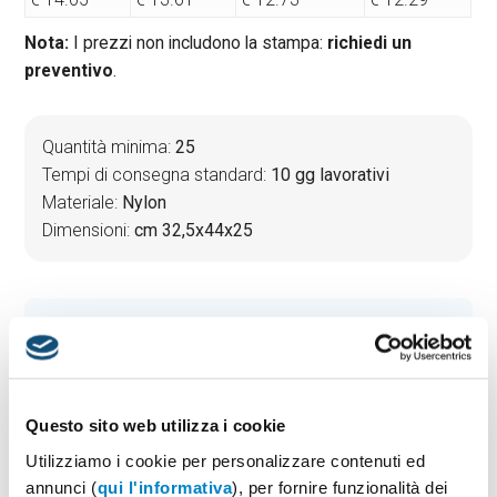
Nota:
I prezzi non includono la stampa:
richiedi un
preventivo
.
Quantità minima:
25
Tempi di consegna standard:
10 gg lavorativi
Materiale:
Nylon
Dimensioni:
cm 32,5x44x25
PREVENTIVO & BOZZA GRATUITA
Potrai indicare successivamente la suddivisione per
taglie e colore
Questo sito web utilizza i cookie
Seleziona il colore:
1
Utilizziamo i cookie per personalizzare contenuti ed
annunci (
qui l'informativa
), per fornire funzionalità dei