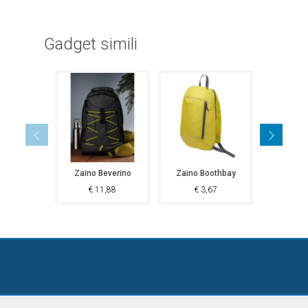
Gadget simili
Zaino Beverino
Zaino Boothbay
Zaino 
€
11,88
€
3,67
€
1