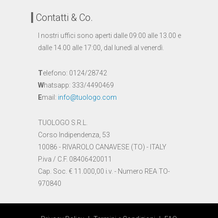
Contatti & Co.
I nostri uffici sono aperti dalle 09:00 alle 13.00 e
dalle 14.00 alle 17:00, dal lunedì al venerdì.
T
elefono: 0124/28742
W
hatsapp: 333/4490469
E
mail:
info@tuologo.com
TUOLOGO S.R.L.
Corso Indipendenza, 53
10086 - RIVAROLO CANAVESE (TO) - ITALY
P.iva / C.F. 08406420011
Cap. Soc. € 11.000,00 i.v. - Numero REA TO-
970840