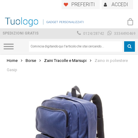
Skip
PREFERITI
ACCEDI
to
main
GADGET PERSONALIZZATI
content
SPEDIZIONI GRATIS
0124/28742
3334490469
Home
Borse
Zaini Tracolle e Marsupi
Zaino in poliestere
Gasip