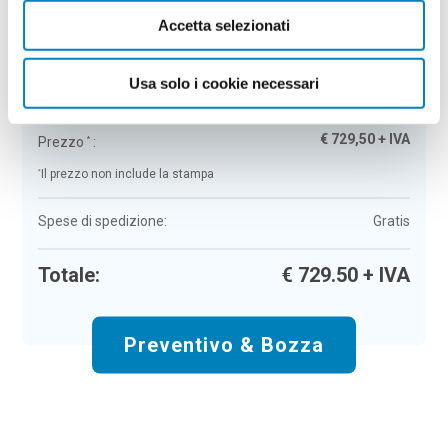
Accetta selezionati
Zaino in poliestere Gasip
Colore:
dark blue
Quantità:
50
Usa solo i cookie necessari
Tempi di consegna:
10 gg lavorativi
€
729,50
+ IVA
Prezzo
:
*
*
Il prezzo non include la stampa
Spese di spedizione:
Gratis
Totale:
€
729.50
+ IVA
Preventivo & Bozza