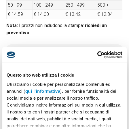
50 - 99
100 - 249
250 - 499
500 +
€ 14.59
€ 14.00
€ 13.42
€ 12.84
Nota:
I prezzi non includono la stampa:
richiedi un
preventivo
.
Quantità minima:
50
Tempi di consegna standard:
10 gg lavorativi
Materiale:
Poliestere
Dimensioni:
cm 28×42×12
Questo sito web utilizza i cookie
Utilizziamo i cookie per personalizzare contenuti ed
annunci (
qui l'informativa
), per fornire funzionalità dei
social media e per analizzare il nostro traffico.
PREVENTIVO & BOZZA GRATUITA
Condividiamo inoltre informazioni sul modo in cui utilizza
Potrai indicare successivamente la suddivisione per
il nostro sito con i nostri partner che si occupano di
taglie e colore
analisi dei dati web, pubblicità e social media, i quali
potrebbero combinarle con altre informazioni che ha
Seleziona il colore:
1