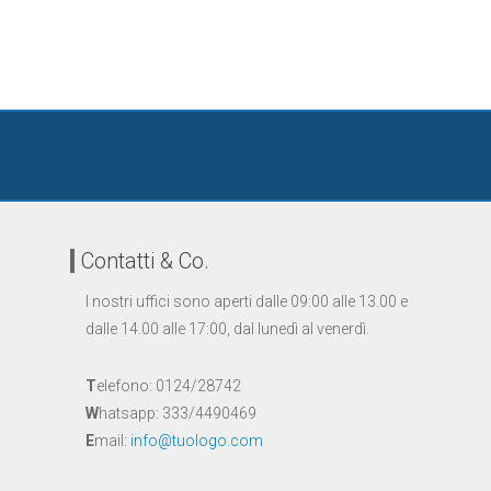
Contatti & Co.
I nostri uffici sono aperti dalle 09:00 alle 13.00 e
dalle 14.00 alle 17:00, dal lunedì al venerdì.
T
elefono: 0124/28742
W
hatsapp: 333/4490469
E
mail:
info@tuologo.com