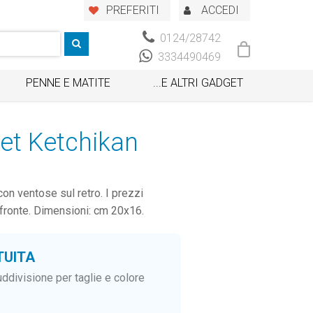
PREFERITI
ACCEDI
0124/28742
3334490469
PENNE E MATITE
...E ALTRI GADGET
et Ketchikan
on ventose sul retro. I prezzi
 fronte. Dimensioni: cm 20x16.
TUITA
ddivisione per taglie e colore