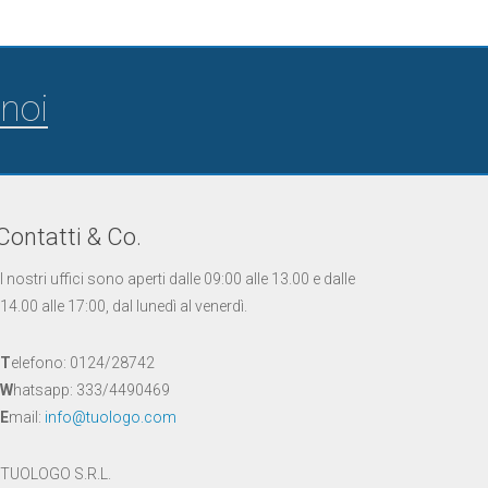
noi
Contatti & Co.
I nostri uffici sono aperti dalle 09:00 alle 13.00 e dalle
14.00 alle 17:00, dal lunedì al venerdì.
T
elefono: 0124/28742
W
hatsapp: 333/4490469
E
mail:
info@tuologo.com
TUOLOGO S.R.L.