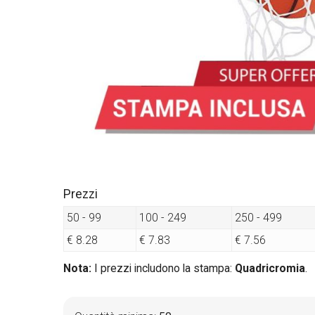
Prezzi
50 - 99
100 - 249
250 - 499
€ 8.28
€ 7.83
€ 7.56
Nota:
I prezzi includono la stampa:
Quadricromia
.