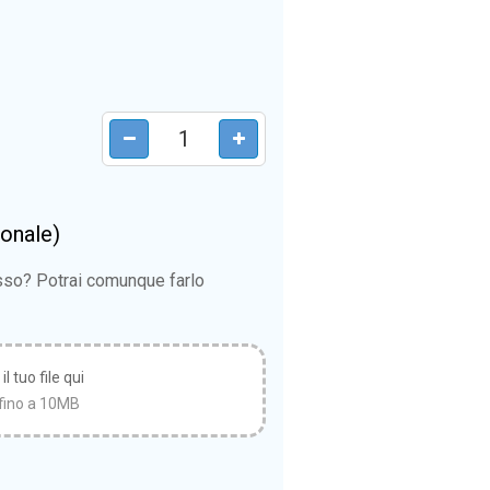
ionale)
esso? Potrai comunque farlo
l tuo file qui
fino a 10MB