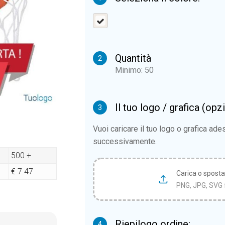
Quantità
2
Minimo: 50
Il tuo logo / grafica (opz
3
Vuoi caricare il tuo logo o grafica ad
successivamente.
500 +
€ 7.47
Carica o sposta i
PNG, JPG, SVG 
Riepilogo ordine:
4