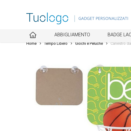
Skip
to
GADGET PERSONALIZZATI
main
content
ABBIGLIAMENTO
BADGE LAC
Home
Tempo Libero
Giochi e Peluche
Canestro da