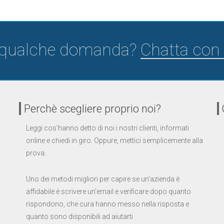
 qualche domanda?
Chatta con 
Perchè scegliere proprio noi?
Leggi cos'hanno detto di noi i nostri clienti, informati
online e chiedi in giro. Oppure, mettici semplicemente alla
prova.
Uno dei metodi migliori per capire se un'azienda è
affidabile è scrivere un'email e verificare dopo quanto
rispondono, che cura hanno messo nella risposta e
quanto sono disponibili ad aiutarti