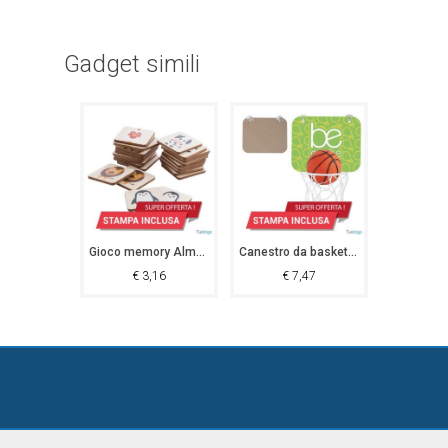
Gadget simili
Gioco memory Almagro
Canestro da basket Ketchikan
€
3,16
€
7,47