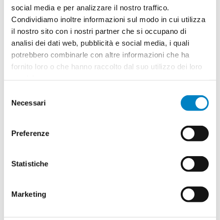
social media e per analizzare il nostro traffico.
Condividiamo inoltre informazioni sul modo in cui utilizza
il nostro sito con i nostri partner che si occupano di
Quantità
2
analisi dei dati web, pubblicità e social media, i quali
Minimo: 100
potrebbero combinarle con altre informazioni che ha
fornito loro o che hanno raccolto dal suo utilizzo dei loro
servizi.
Il tuo logo / grafica (opzionale)
3
Selezione
Vuoi caricare il tuo logo o grafica adesso? Potrai
Necessari
del
comunque farlo successivamente.
consenso
Preferenze
Carica o sposta il tuo file qui
PNG, JPG, SVG fino a 10MB
Statistiche
Riepilogo ordine:
Marketing
4
Mini puzzle quadrato Diego