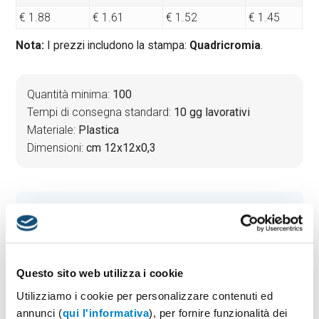
€ 1.88
€ 1.61
€ 1.52
€ 1.45
Nota:
I prezzi includono la stampa:
Quadricromia
.
Quantità minima:
100
Tempi di consegna standard:
10 gg lavorativi
Materiale:
Plastica
Dimensioni:
cm 12x12x0,3
PREVENTIVO & BOZZA GRATUITA
Potrai indicare successivamente la suddivisione per
taglie e colore
Questo sito web utilizza i cookie
Seleziona il colore:
1
Utilizziamo i cookie per personalizzare contenuti ed
annunci (
qui l'informativa
), per fornire funzionalità dei