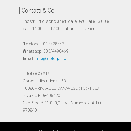
Contatti & Co.
I nostri uffici sono aperti dalle 09:00 alle 13.00 e
dalle 14.00 alle 17:00, dal lunedì al venerdì.
T
elefono: 0124/28742
W
hatsapp: 333/4490469
E
mail:
info@tuologo.com
TUOLOGO S.R.L.
Corso Indipendenza, 53
10086 - RIVAROLO CANAVESE (TO) - ITALY
P.iva / C.F. 08406420011
Cap. Soc. € 11.000,00 i.v. - Numero REA TO-
970840