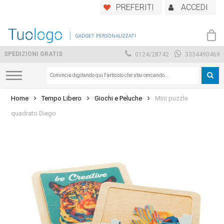
Skip
PREFERITI
ACCEDI
to
main
GADGET PERSONALIZZATI
content
SPEDIZIONI GRATIS
0124/28742
3334490469
Home
Tempo Libero
Giochi e Peluche
Mini puzzle
quadrato Diego