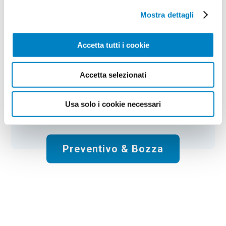
Mostra dettagli
Colore:
yellow
Quantità:
100
Tempi di consegna:
6 gg lavorativi
€
30,00
+ IVA
Accetta tutti i cookie
Prezzo
:
*
*
Il prezzo non include la stampa
Accetta selezionati
Spese di spedizione:
Gratis
Usa solo i cookie necessari
Totale:
€
30.00
+ IVA
Preventivo & Bozza