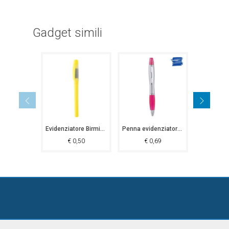
Gadget simili
Evidenziatore Birmingham
Penna evidenziatore Bicocca
€
0,50
€
0,69
€
0