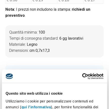
Nota:
I prezzi non includono la stampa:
richiedi un
preventivo
.
Quantità minima:
100
Tempi di consegna standard:
6 gg lavorativi
Materiale:
Legno
Dimensioni:
cm 0,7x17,3
PREVENTIVO & BOZZA GRATUITA
Potrai indicare successivamente la suddivisione per
taglie e colore
Questo sito web utilizza i cookie
Seleziona il colore:
1
Utilizziamo i cookie per personalizzare contenuti ed
annunci (
qui l'informativa
), per fornire funzionalità dei