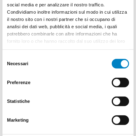
social media e per analizzare il nostro traffico.
Condividiamo inoltre informazioni sul modo in cui utilizza
il nostro sito con i nostri partner che si occupano di
Quantità
2
analisi dei dati web, pubblicità e social media, i quali
Minimo: 100
potrebbero combinarle con altre informazioni che ha
fornito loro o che hanno raccolto dal suo utilizzo dei loro
servizi.
Il tuo logo / grafica (opzionale)
3
Selezione
Vuoi caricare il tuo logo o grafica adesso? Potrai
Necessari
del
comunque farlo successivamente.
consenso
Preferenze
Carica o sposta il tuo file qui
PNG, JPG, SVG fino a 10MB
Statistiche
Riepilogo ordine:
Marketing
4
Matita evidenziatore Aurora