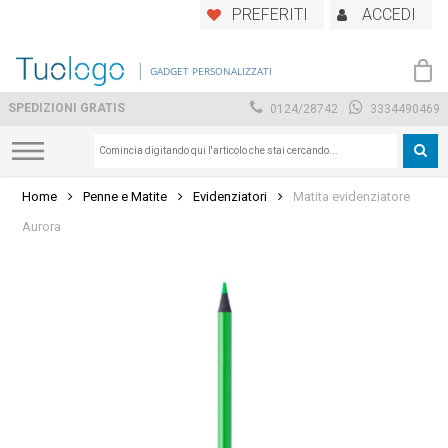
Skip
PREFERITI
ACCEDI
to
main
GADGET PERSONALIZZATI
content
SPEDIZIONI GRATIS
0124/28742
3334490469
Home
Penne e Matite
Evidenziatori
Matita evidenziatore
Aurora