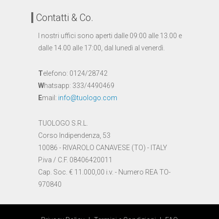
Contatti & Co.
I nostri uffici sono aperti dalle 09:00 alle 13.00 e
dalle 14.00 alle 17:00, dal lunedì al venerdì.
T
elefono: 0124/28742
W
hatsapp: 333/4490469
E
mail:
info@tuologo.com
TUOLOGO S.R.L.
Corso Indipendenza, 53
10086 - RIVAROLO CANAVESE (TO) - ITALY
P.iva / C.F. 08406420011
Cap. Soc. € 11.000,00 i.v. - Numero REA TO-
970840