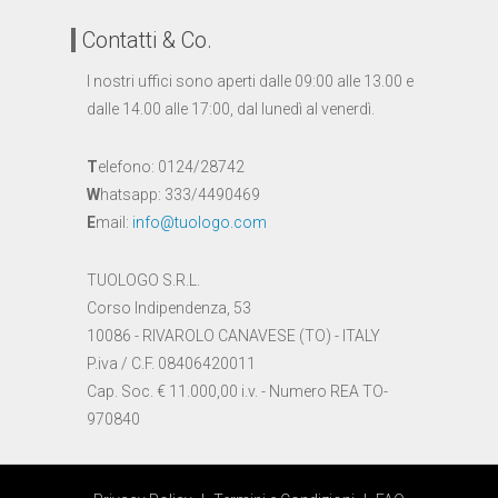
Contatti & Co.
I nostri uffici sono aperti dalle 09:00 alle 13.00 e
dalle 14.00 alle 17:00, dal lunedì al venerdì.
T
elefono: 0124/28742
W
hatsapp: 333/4490469
E
mail:
info@tuologo.com
TUOLOGO S.R.L.
Corso Indipendenza, 53
10086 - RIVAROLO CANAVESE (TO) - ITALY
P.iva / C.F. 08406420011
Cap. Soc. € 11.000,00 i.v. - Numero REA TO-
970840