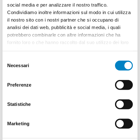
social media e per analizzare il nostro traffico.
Condividiamo inoltre informazioni sul modo in cui utilizza
il nostro sito con i nostri partner che si occupano di
Quantità
2
analisi dei dati web, pubblicità e social media, i quali
Minimo: 100
potrebbero combinarle con altre informazioni che ha
fornito loro o che hanno raccolto dal suo utilizzo dei loro
servizi.
Il tuo logo / grafica (opzionale)
3
Selezione
Vuoi caricare il tuo logo o grafica adesso? Potrai
Necessari
del
comunque farlo successivamente.
consenso
Preferenze
Carica o sposta il tuo file qui
PNG, JPG, SVG fino a 10MB
Statistiche
Riepilogo ordine:
Marketing
4
Penna a sfera in alluminio Santa Fe