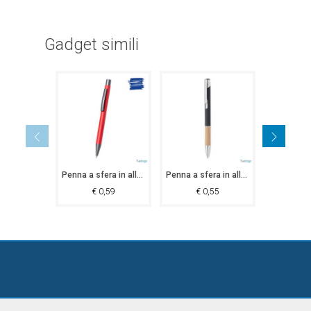
Gadget simili
Penna a sfera in alluminio Geme
Penna a sfera in alluminio Coderuto
€
0,59
€
0,55
€
0