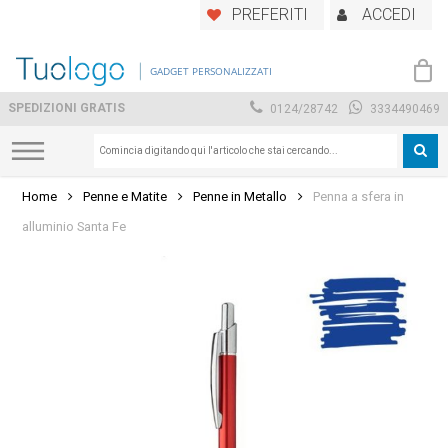
Skip
PREFERITI
ACCEDI
to
main
GADGET PERSONALIZZATI
content
SPEDIZIONI GRATIS
0124/28742
3334490469
Home
Penne e Matite
Penne in Metallo
Penna a sfera in
alluminio Santa Fe