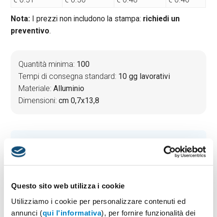
Nota:
I prezzi non includono la stampa:
richiedi un
preventivo
.
Quantità minima:
100
Tempi di consegna standard:
10 gg lavorativi
Materiale:
Alluminio
Dimensioni:
cm 0,7x13,8
PREVENTIVO & BOZZA GRATUITA
Potrai indicare successivamente la suddivisione per
taglie e colore
Questo sito web utilizza i cookie
Seleziona il colore:
1
Utilizziamo i cookie per personalizzare contenuti ed
annunci (
qui l'informativa
), per fornire funzionalità dei