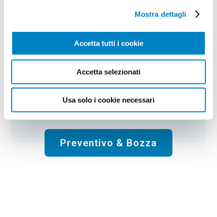
Mostra dettagli
Colore:
red
Quantità:
100
Tempi di consegna:
10 gg lavorativi
€
51,00
+ IVA
Accetta tutti i cookie
Prezzo
:
*
*
Il prezzo non include la stampa
Accetta selezionati
Spese di spedizione:
Gratis
Usa solo i cookie necessari
Totale:
€
51.00
+ IVA
Preventivo & Bozza