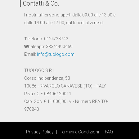
Contatti & Co.
I nostri uffici sono aperti dalle 09:00 alle 13.00 e
dalle 14.00 alle 17:00, dal lunedì al venerdì.
T
elefono: 0124/28742
W
hatsapp: 333/4490469
E
mail:
info@tuologo.com
TUOLOGO S.R.L.
Corso Indipendenza, 53
10086 - RIVAROLO CANAVESE (TO) - ITALY
P.iva / C.F. 08406420011
Cap. Soc. € 11.000,00 i.v. - Numero REA TO-
970840
Privacy Policy
|
Termini e Condizioni
|
FAQ