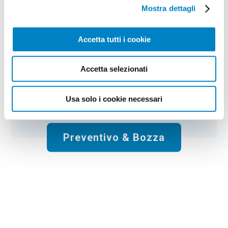
Colore:
fantasia a
Quantità:
100
Mostra dettagli
Tempi di consegna:
10 gg lavorativi
€
47,00
+ IVA
Prezzo
:
*
Accetta tutti i cookie
*
Il prezzo non include la stampa
Accetta selezionati
Spese di spedizione:
Gratis
Usa solo i cookie necessari
Totale:
€
47.00
+ IVA
Preventivo & Bozza