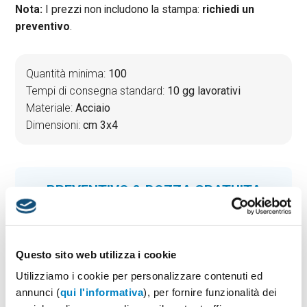
Nota:
I prezzi non includono la stampa:
richiedi un
preventivo
.
Quantità minima:
100
Tempi di consegna standard:
10 gg lavorativi
Materiale:
Acciaio
Dimensioni:
cm 3x4
PREVENTIVO & BOZZA GRATUITA
Potrai indicare successivamente la suddivisione per
taglie e colore
Seleziona il colore:
1
Questo sito web utilizza i cookie
Utilizziamo i cookie per personalizzare contenuti ed
annunci (
qui l'informativa
), per fornire funzionalità dei