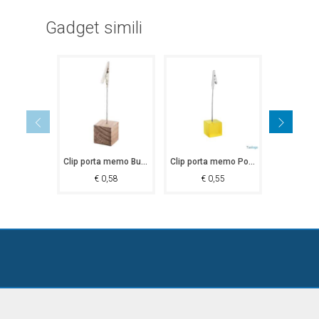
Gadget simili
Clip porta memo Busselton
Clip porta memo Portland
€
0,58
€
0,55
€
1