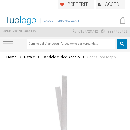
Skip
PREFERITI
ACCEDI
to
main
GADGET PERSONALIZZATI
content
SPEDIZIONI GRATIS
0124/28742
3334490469
Home
Natale
Candele e Idee Regalo
Segnalibro Mapp