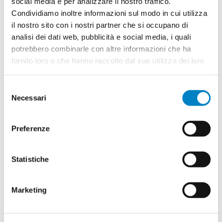
social media e per analizzare il nostro traffico.
Condividiamo inoltre informazioni sul modo in cui utilizza
Quantità
2
il nostro sito con i nostri partner che si occupano di
Minimo: 100
analisi dei dati web, pubblicità e social media, i quali
potrebbero combinarle con altre informazioni che ha
fornito loro o che hanno raccolto dal suo utilizzo dei loro
Il tuo logo / grafica (opzionale)
3
servizi.
Selezione
Vuoi caricare il tuo logo o grafica adesso? Potrai
Necessari
del
comunque farlo successivamente.
consenso
Preferenze
Carica o sposta il tuo file qui
PNG, JPG, SVG fino a 10MB
Statistiche
Riepilogo ordine:
4
Marketing
Segnalibro Mapp