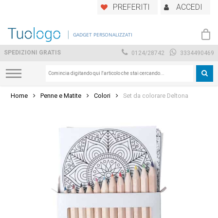
Skip
PREFERITI
ACCEDI
to
main
GADGET PERSONALIZZATI
content
SPEDIZIONI GRATIS
0124/28742
3334490469
Home
Penne e Matite
Colori
Set da colorare Deltona