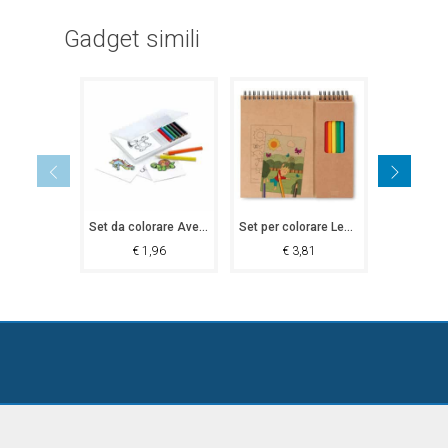
Gadget simili
Set da colorare Avellino
Set per colorare Lesina
€
1,96
€
3,81
€
1