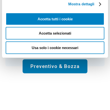
Colore:
neutro
Quantità:
100
Mostra dettagli
Tempi di consegna:
6 gg lavorativi
€
98,00
+ IVA
Prezzo
:
*
Accetta tutti i cookie
*
Il prezzo non include la stampa
Accetta selezionati
Spese di spedizione:
Gratis
Usa solo i cookie necessari
Totale:
€
98.00
+ IVA
Preventivo & Bozza