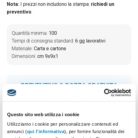
Nota:
I prezzi non includono la stampa:
richiedi un
preventivo
.
Quantità minima:
100
Tempi di consegna standard:
6 gg lavorativi
Materiale:
Carta e cartone
Dimensioni:
cm 9x9x1
PREVENTIVO & BOZZA GRATUITA
Potrai indicare successivamente la suddivisione per
taglie e colore
Seleziona il colore:
1
Questo sito web utilizza i cookie
Utilizziamo i cookie per personalizzare contenuti ed
annunci (
qui l'informativa
), per fornire funzionalità dei