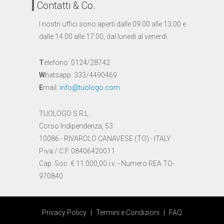
Contatti & Co.
I nostri uffici sono aperti dalle 09:00 alle 13.00 e
dalle 14.00 alle 17:00, dal lunedì al venerdì.
T
elefono: 0124/28742
W
hatsapp: 333/4490469
E
mail:
info@tuologo.com
TUOLOGO S.R.L.
Corso Indipendenza, 53
10086 - RIVAROLO CANAVESE (TO) - ITALY
P.iva / C.F. 08406420011
Cap. Soc. € 11.000,00 i.v. - Numero REA TO-
970840
Privacy Policy
|
Termini e Condizioni
|
FAQ