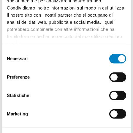
social media e per analizzare il nostro traffico.
Condividiamo inoltre informazioni sul modo in cui utilizza
Quantità
2
il nostro sito con i nostri partner che si occupano di
Minimo: 100
analisi dei dati web, pubblicità e social media, i quali
potrebbero combinarle con altre informazioni che ha
fornito loro o che hanno raccolto dal suo utilizzo dei loro
Il tuo logo / grafica (opzionale)
3
servizi.
Selezione
Vuoi caricare il tuo logo o grafica adesso? Potrai
Necessari
del
comunque farlo successivamente.
consenso
Preferenze
Carica o sposta il tuo file qui
PNG, JPG, SVG fino a 10MB
Statistiche
Riepilogo ordine:
4
Marketing
Set da colorare Deltona