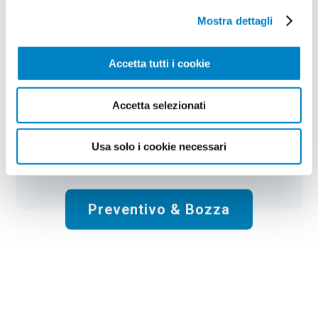
Mostra dettagli
Colore:
beige
Quantità:
50
Tempi di consegna:
10 gg lavorativi
€
326,50
+ IVA
Accetta tutti i cookie
Prezzo
:
*
*
Il prezzo non include la stampa
Accetta selezionati
Spese di spedizione:
Gratis
Usa solo i cookie necessari
Totale:
€
326.50
+ IVA
Preventivo & Bozza