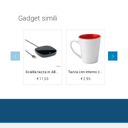
Gadget simili
Scalda tazza in ABS Winsen
Tazza con interno colorato Wausau
€
11,53
€
2,93
€
3