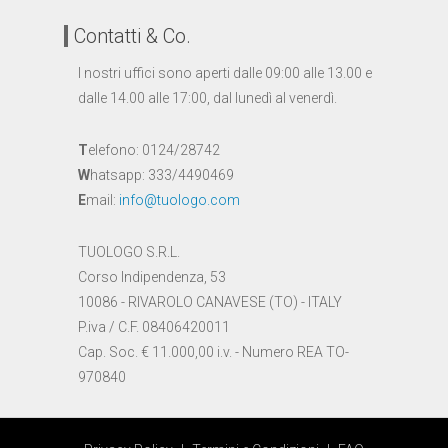
Contatti & Co.
I nostri uffici sono aperti dalle 09:00 alle 13.00 e
dalle 14.00 alle 17:00, dal lunedì al venerdì.
T
elefono: 0124/28742
W
hatsapp: 333/4490469
E
mail:
info@tuologo.com
TUOLOGO S.R.L.
Corso Indipendenza, 53
10086 - RIVAROLO CANAVESE (TO) - ITALY
P.iva / C.F. 08406420011
Cap. Soc. € 11.000,00 i.v. - Numero REA TO-
970840