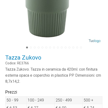
Tazza Zukovo
Codice: RE3766
Tazza Zukovo. Tazza in ceramica da 420ml. con finitura
esterna opaca e coperchio in plastica PP. Dimensioni: cm
8,7x14,2.
Prezzi
50 - 99
100 - 249
250 - 499
500 +
€ 6.53
€ 6.27
€ 6.00
€ 5.74