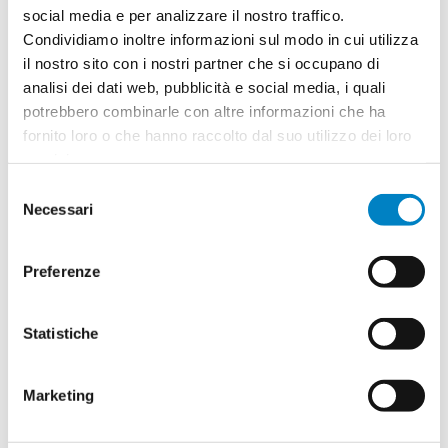
social media e per analizzare il nostro traffico.
Condividiamo inoltre informazioni sul modo in cui utilizza
il nostro sito con i nostri partner che si occupano di
Quantità
2
analisi dei dati web, pubblicità e social media, i quali
Minimo: 50
potrebbero combinarle con altre informazioni che ha
fornito loro o che hanno raccolto dal suo utilizzo dei loro
servizi.
Il tuo logo / grafica (opzionale)
3
Selezione
Vuoi caricare il tuo logo o grafica adesso? Potrai
Necessari
del
comunque farlo successivamente.
consenso
Preferenze
Carica o sposta il tuo file qui
PNG, JPG, SVG fino a 10MB
Statistiche
Riepilogo ordine:
Marketing
4
Tazza Zukovo